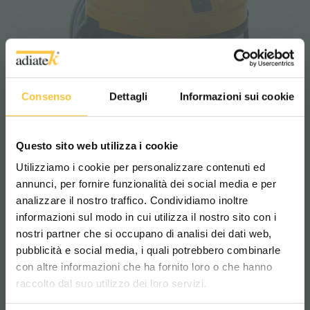
Consenso
Dettagli
Informazioni sui cookie
Questo sito web utilizza i cookie
Utilizziamo i cookie per personalizzare contenuti ed
annunci, per fornire funzionalità dei social media e per
analizzare il nostro traffico. Condividiamo inoltre
KV15D
informazioni sul modo in cui utilizza il nostro sito con i
nostri partner che si occupano di analisi dei dati web,
pubblicità e social media, i quali potrebbero combinarle
Scegli il paese in cui ti trovi e la tua
con altre informazioni che ha fornito loro o che hanno
lingua per una migliore esperienza di
raccolto dal suo utilizzo dei loro servizi.
navigazione