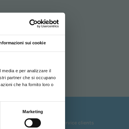
Informazioni sui cookie
ovi e la tua lingua per
za di navigazione
l media e per analizzare il
nostri partner che si occupano
azioni che ha fornito loro o
ITALIANO
Marketing
Soutien
Service clients