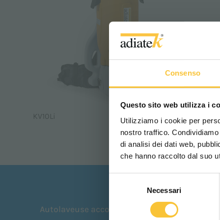
Consenso
Questo sito web utilizza i c
KV10Li
Utilizziamo i cookie per perso
nostro traffico. Condividiamo 
di analisi dei dati web, pubbl
che hanno raccolto dal suo uti
Selezione
Necessari
del
consenso
Autolaveuse accompagnante
Autolaveu