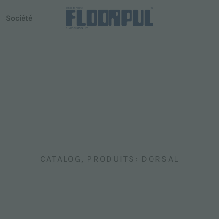
Société
use autoportée
Conduite autonome
R-Quartz
Telematics
 Dispenser
Telematics
CATALOG, PRODUITS: DORSAL
modèles