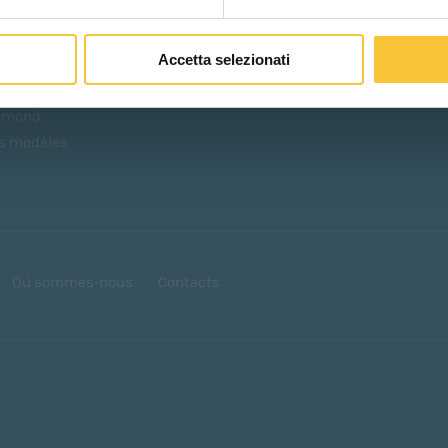
uartz
R-Quartz
Telematics
Coral
Accetta selezionati
pphire
opaz
amond
es modèles
Où sommes-nous
Contacts