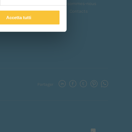
Demander de l'aide
Où sommes-nous
Download area
Contacts
Accetta tutti
Video Floorpul Academy
Partager