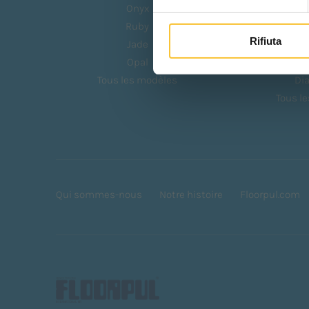
Onyx
Q
Ruby
Rifiuta
Jade
Sa
Opal
T
Tous les modèles
Di
Tous l
Qui sommes-nous
Notre histoire
Floorpul.com