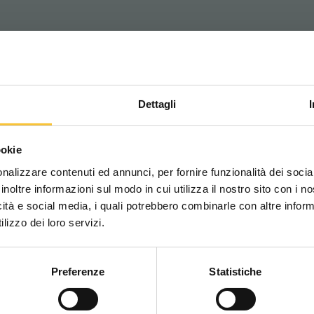
Dettagli
Scegli il paese in cui ti tr
ookie
una migliore esperien
nalizzare contenuti ed annunci, per fornire funzionalità dei socia
inoltre informazioni sul modo in cui utilizza il nostro sito con i 
icità e social media, i quali potrebbero combinarle con altre inform
WORLDWIDE
lizzo dei loro servizi.
Preferenze
Statistiche
CONTINUA
se autoportée
Conduite autonome
Telematics