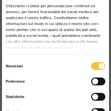
Utilizziamo i cookie per personalizzare contenuti ed
Longueur machine
annunci, per fornire funzionalità dei social media e per
analizzare il nostro traffico. Condividiamo inoltre
1140 mm
informazioni sul modo in cui utilizza il nostro sito con i
nostri partner che si occupano di analisi dei dati web,
pubblicità e social media, i quali potrebbero combinarle
Scegli il paese in cui ti trovi e la tua
Largeur machine
con altre informazioni che ha fornito loro o che hanno
lingua per una migliore esperienza di
586 mm
raccolto dal suo utilizzo dei loro servizi.
navigazione
Selezione
WORLDWIDE
Hauteur machine
Necessari
del
consenso
1053 mm
ITALIANO
Preferenze
Poids de la machine
CONTINUA
Statistiche
74 kg