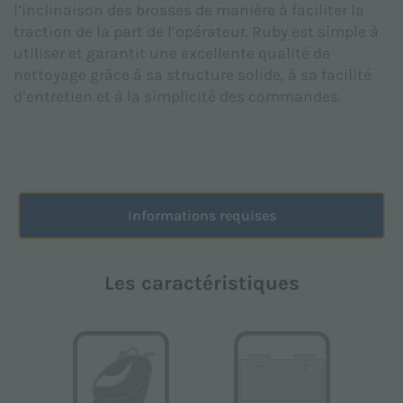
l’inclinaison des brosses de manière à faciliter la
établie conformément au règlement UE 2016/679
traction de la part de l’opérateur. Ruby est simple à
(RGPD).
utiliser et garantit une excellente qualité de
J’accepte *
nettoyage grâce à sa structure solide, à sa facilité
d’entretien et à la simplicité des commandes.
Je consens au traitement des données personnelles
à des fins de marketing indiquées dans la
Politique
de confidentialité
afin de recevoir du matériel
publicitaire et/ou promotionnel relatif aux produits
Informations requises
de Floorpul nv
J’accepte
Les caractéristiques
Ce site est protégé par reCAPTCHA. Les
Règles de
confidentialité
et
Conditions d'utilisation
de Google
s'appliquent.