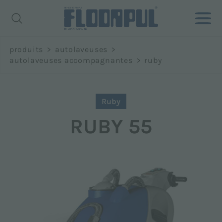
Richiedi
produits
>
autolaveuses
>
informazioni
autolaveuses accompagnantes
>
ruby
Prénom *
Ruby
RUBY 55
Nom *