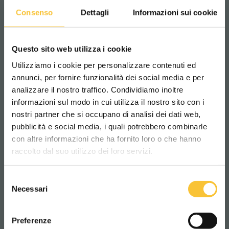
Consenso
Dettagli
Informazioni sui cookie
Questo sito web utilizza i cookie
Utilizziamo i cookie per personalizzare contenuti ed
annunci, per fornire funzionalità dei social media e per
analizzare il nostro traffico. Condividiamo inoltre
informazioni sul modo in cui utilizza il nostro sito con i
RT-coral
nostri partner che si occupano di analisi dei dati web,
pubblicità e social media, i quali potrebbero combinarle
Scegli il paese in cui ti trovi e la tua
con altre informazioni che ha fornito loro o che hanno
lingua per una migliore esperienza di
raccolto dal suo utilizzo dei loro servizi.
navigazione
Selezione
WORLDWIDE
Necessari
del
consenso
ITALIANO
Preferenze