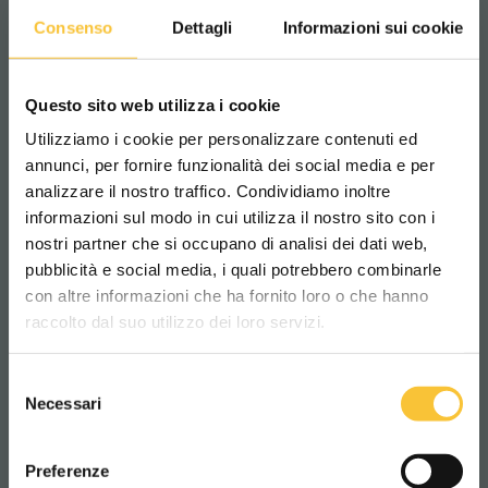
Consenso
Dettagli
Informazioni sui cookie
Questo sito web utilizza i cookie
Utilizziamo i cookie per personalizzare contenuti ed
annunci, per fornire funzionalità dei social media e per
analizzare il nostro traffico. Condividiamo inoltre
informazioni sul modo in cui utilizza il nostro sito con i
nostri partner che si occupano di analisi dei dati web,
pubblicità e social media, i quali potrebbero combinarle
Scegli il paese in cui ti trovi e la tua
con altre informazioni che ha fornito loro o che hanno
lingua per una migliore esperienza di
raccolto dal suo utilizzo dei loro servizi.
navigazione
Selezione
WORLDWIDE
Necessari
del
consenso
ITALIANO
Preferenze