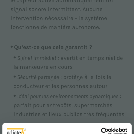
le capteur active automatiquement un
signal sonore intermittent. Aucune
intervention nécessaire – le système
fonctionne de manière autonome.
Qu’est-ce que cela garantit ?
Signal immédiat
: avertit en temps réel de
la manœuvre en cours
Sécurité partagée
: protège à la fois le
conducteur et les personnes autour
Idéal pour les environnements dynamiques
:
parfait pour entrepôts, supermarchés,
industries et lieux publics très fréquentés
Idéal pour les zones fréquentées où la