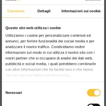
sécurité est essentielle !
Consenso
Dettagli
Informazioni sui cookie
BackAlert
rend chaque marche arrière plus
sûre et plus visible.
Questo sito web utilizza i cookie
Utilizziamo i cookie per personalizzare contenuti ed
AUTOLAVEUSE
annunci, per fornire funzionalità dei social media e per
analizzare il nostro traffico. Condividiamo inoltre
informazioni sul modo in cui utilizza il nostro sito con i
nostri partner che si occupano di analisi dei dati web,
pubblicità e social media, i quali potrebbero combinarle
Scegli il paese in cui ti trovi e la tua
con altre informazioni che ha fornito loro o che hanno
lingua per una migliore esperienza di
raccolto dal suo utilizzo dei loro servizi.
navigazione
Selezione
WORLDWIDE
Necessari
del
consenso
ITALIANO