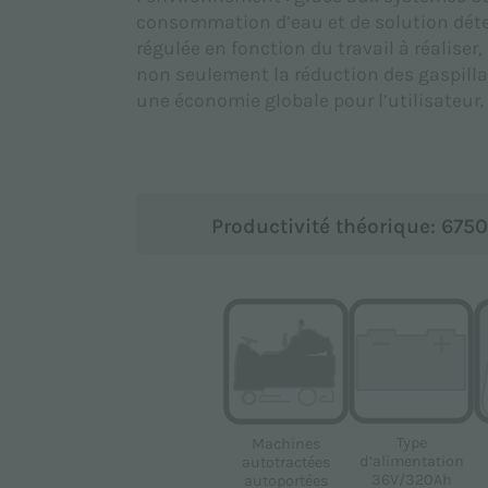
consommation d’eau et de solution déte
régulée en fonction du travail à réaliser,
non seulement la réduction des gaspill
une économie globale pour l’utilisateur.
établie conformément au règlement UE 2016/679 (RGPD).
Productivité théorique: 675
les à des fins de marketing indiquées dans la
Politique de con
its de Floorpul nv
confidentialité
et
Conditions d'utilisation
de Google s'applique
Type
Machines
d’alimentation
autotractées
36V/320Ah
autoportées