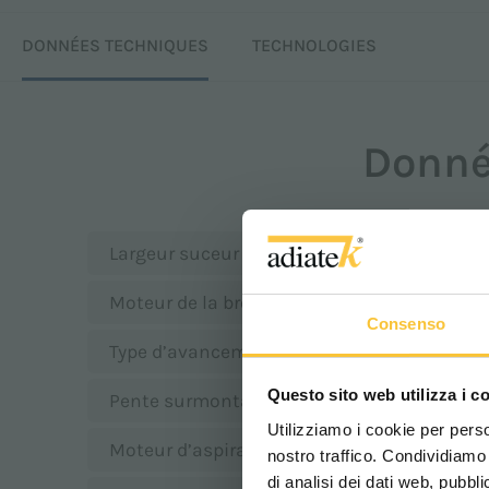
DONNÉES TECHNIQUES
TECHNOLOGIES
Donné
Largeur suceur
Moteur de la brosse
Consenso
Type d’avancement
Questo sito web utilizza i c
Pente surmontable
Utilizziamo i cookie per perso
Moteur d’aspiration
nostro traffico. Condividiamo 
di analisi dei dati web, pubbl