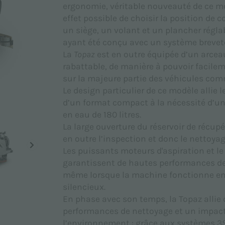
ergonomie, véritable nouveauté de ce mod
effet possible de choisir la position de 
un siège, un volant et un plancher réglab
ayant été conçu avec un système breveté
La
Topaz
est en outre équipée d’un arcea
rabattable, de manière à pouvoir facilem
sur la majeure partie des véhicules com
Le design particulier de ce modèle allie 
d’un format compact à la nécessité d’
en eau de 180 litres.
La large ouverture du réservoir de récupé
en outre l’inspection et donc le nettoyage
Les puissants moteurs d'aspiration et l
garantissent de hautes performances d
même lorsque la machine fonctionne e
silencieux.
En phase avec son temps, la Topaz allie
performances de nettoyage et un impac
l’environnement : grâce aux systèmes 3S