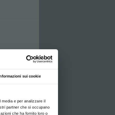
Informazioni sui cookie
ovi e la tua lingua per
za di navigazione
l media e per analizzare il
nostri partner che si occupano
azioni che ha fornito loro o