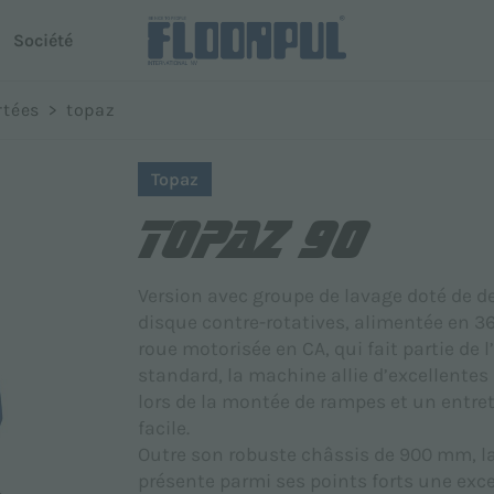
Société
oni
rtées
>
topaz
use autoportée
Conduite autonome
Nom *
Topaz
R-Quartz
TOPAZ 90
Telematics
 Dispenser
Telematics
Version avec groupe de lavage doté de d
disque contre-rotatives, alimentée en 36 
Téléphone
roue motorisée en CA, qui fait partie de
modèles
standard, la machine allie d’excellente
lors de la montée de rampes et un entret
facile.
Outre son robuste châssis de 900 mm, 
présente parmi ses points forts une exce