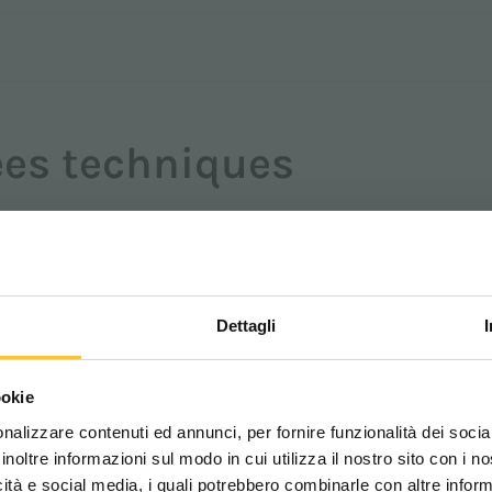
es techniques
1100 mm
2x700 Watt
Dettagli
automatique
Scegli il paese in cui ti tr
ookie
10%
una migliore esperien
nalizzare contenuti ed annunci, per fornire funzionalità dei socia
2x570 Watt
inoltre informazioni sul modo in cui utilizza il nostro sito con i 
icità e social media, i quali potrebbero combinarle con altre inform