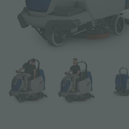
Objet *
Message *