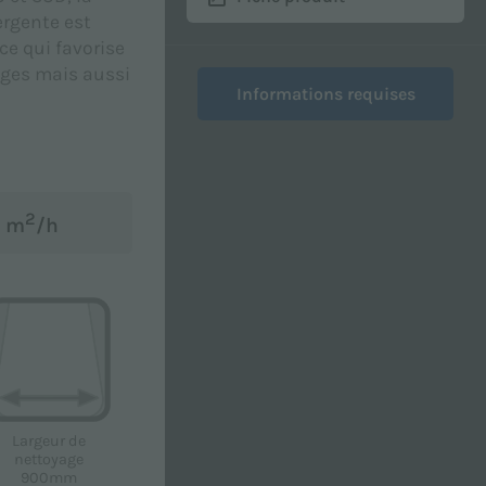
rgente est
 ce qui favorise
ages mais aussi
Informations requises
2
0 m
/h
fidentialité
afin de recevoir du matériel
nt.
Largeur de
nettoyage
900mm