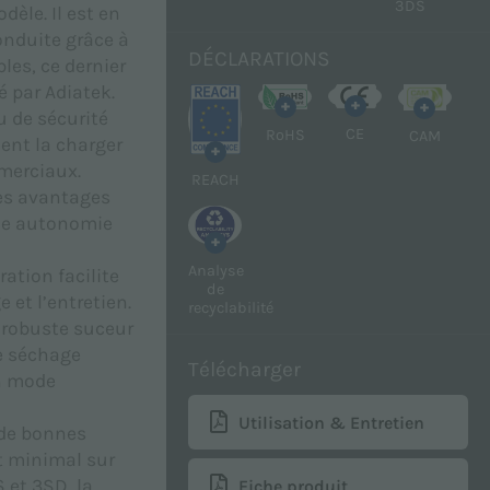
3DS
èle. Il est en
conduite grâce à
DÉCLARATIONS
les, ce dernier
 par Adiatek.
+
+
+
u de sécurité
CE
RoHS
CAM
ent la charger
+
merciaux.
REACH
les avantages
une autonomie
+
Analyse
ration facilite
de
 et l’entretien.
recyclabilité
e robuste suceur
e séchage
Télécharger
n mode
Utilisation & Entretien
 de bonnes
t minimal sur
 et 3SD, la
Fiche produit