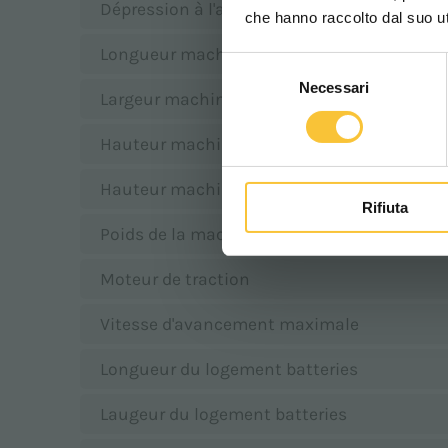
Dépression à l'aspiration
che hanno raccolto dal suo uti
Longueur machine
Selezione
Necessari
del
Largeur machine
consenso
Hauteur machine avec arceau
Hauteur machine sans arceau
Rifiuta
Poids de la machine
Moteur de traction
Vitesse d'avancement maximale
Longueur du logement batteries
Laugeur du logement batteries