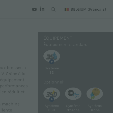
BELGIUM
(Français)
ÉQUIPEMENT
Équipement standard:
+
eux brosses à
Système
3S
V. Grâce à la
 l’équipement
Optionnel:
s performances
ien réduit et
+
la machine
Système
Système
Système
llente
3SD
d'ozone
Ozone