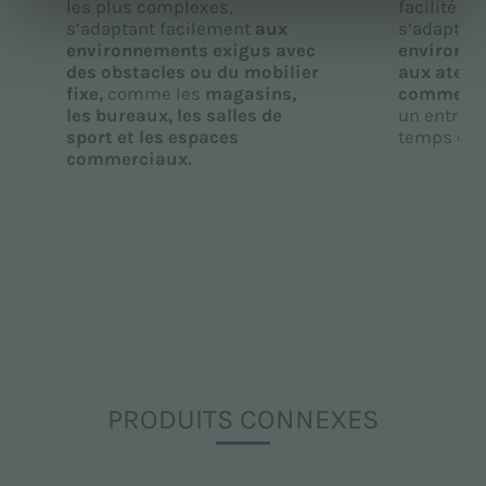
les plus complexes,
facilité d’u
s’adaptant facilement
aux
s’adapte 
environnements exigus avec
environne
des obstacles ou du mobilier
aux atelie
fixe,
comme les
magasins,
commerci
les bureaux, les salles de
un entreti
sport et les espaces
temps d’ar
commerciaux.
PRODUITS CONNEXES