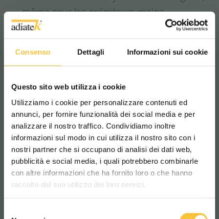
même pour les opérateurs moins
expérimentés.
Consenso
Dettagli
Informazioni sui cookie
Idéal pour les environnements complexes et
les situations nécessitant de la flexibilité.
– Avec
Speed Select
, la vitesse devient un
Questo sito web utilizza i cookie
outil d'efficacité.
Utilizziamo i cookie per personalizzare contenuti ed
annunci, per fornire funzionalità dei social media e per
analizzare il nostro traffico. Condividiamo inoltre
AUTOLAVEUSE
informazioni sul modo in cui utilizza il nostro sito con i
nostri partner che si occupano di analisi dei dati web,
pubblicità e social media, i quali potrebbero combinarle
Scegli il paese in cui ti trovi e la tua
con altre informazioni che ha fornito loro o che hanno
lingua per una migliore esperienza di
raccolto dal suo utilizzo dei loro servizi.
navigazione
Selezione
WORLDWIDE