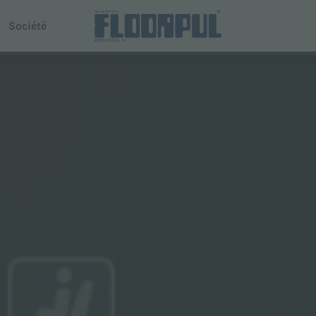
Société
use autoportée
Conduite autonome
R-Quartz
Telematics
 Dispenser
Telematics
modèles