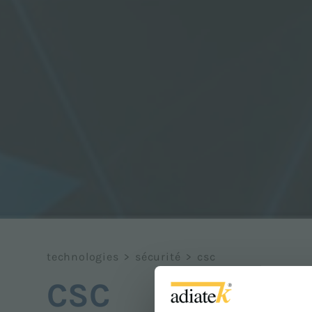
technologies
>
sécurité
>
csc
CSC