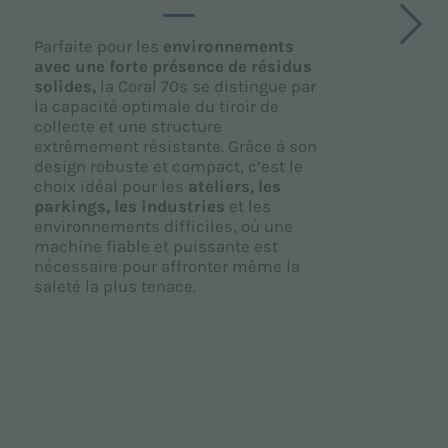
Parfaite pour les
environnements
L
avec une forte présence de résidus
g
solides,
la Coral 70s se distingue par
u
la capacité optimale du tiroir de
s
collecte et une structure
à
extrêmement résistante. Grâce à son
e
design robuste et compact, c’est le
i
choix idéal pour les
ateliers, les
d
parkings, les industries
et les
l
environnements difficiles, où une
S
machine fiable et puissante est
m
nécessaire pour affronter même la
o
saleté la plus tenace.
e
c