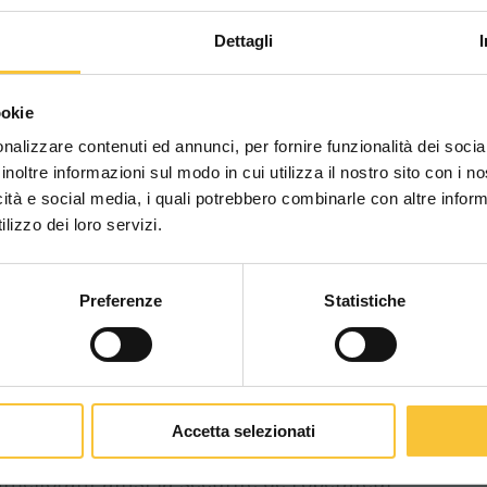
Dettagli
Scegli il paese in cui ti tr
ookie
é de l’opérateur est essentielle, notamment lors
una migliore esperien
s ou en virage.
nalizzare contenuti ed annunci, per fornire funzionalità dei socia
inoltre informazioni sul modo in cui utilizza il nostro sito con i 
ment l’inclinaison en virage et réduit la vitesse
icità e social media, i quali potrebbero combinarle con altre inform
WORLDWIDE
ersements.
lizzo dei loro servizi.
Preferenze
Statistiche
CONTINUA
s réel à sa trajectoire tout en maintenant une
 machine et l’angle de braquage : lorsqu’il détecte
Accetta selezionati
automatiquement la vitesse. Cela diminue le risque
méliorant ainsi la sécurité de l’opérateur.