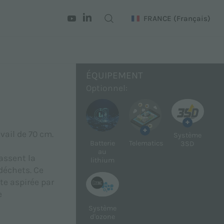
FRANCE
(Français)
ÉQUIPEMENT
Optionnel:
+
+
vail de 70 cm.
Système
Batterie
Telematics
3SD
au
assent la
lithium
déchets. Ce
ite aspirée par
e
Système
d'ozone