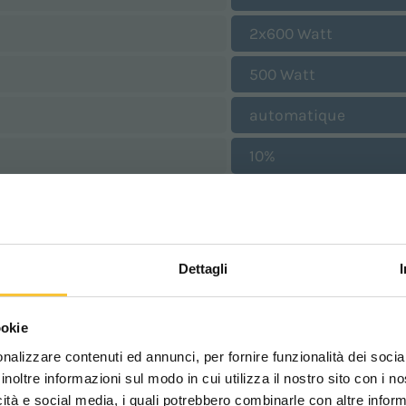
2x600 Watt
500 Watt
automatique
10%
5 km/h
580 Watt
Dettagli
160 mbar
Scegli il paese in cui ti tr
1575 mm
ookie
una migliore esperien
nalizzare contenuti ed annunci, per fornire funzionalità dei socia
780 mm
inoltre informazioni sul modo in cui utilizza il nostro sito con i 
1320 mm
icità e social media, i quali potrebbero combinarle con altre inform