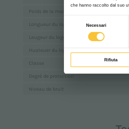
che hanno raccolto dal suo uti
Poids de la machine
Selezione
Longueur du logement batteries
Necessari
del
consenso
Laugeur du logement batteries
Huateuer du logement batteries
Rifiuta
Classe
Degré de protection
Niveau de bruit
Te