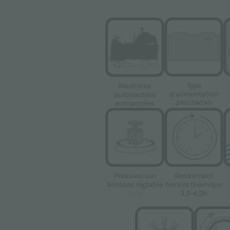
établie conformément au règlement UE 2016/679 (RGPD).
Type
Machines
d’alimentation
autotractées
24V/240Ah
autoportées
les à des fins de marketing indiquées dans la
Politique de con
its de Floorpul nv
Pression sur
Rendement
brosses réglable
horaire théorique
confidentialité
et
Conditions d'utilisation
de Google s'applique
- - -
3,5-4,5h