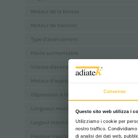
Moteur de la brosse
Moteur de traction
Type d’avancement
Pente surmontable
Vitesse d'avancement maximale
Moteur d’aspiration
Consenso
Dépression à l'aspiration
Longueur machine
Questo sito web utilizza i c
Utilizziamo i cookie per perso
Largeur machine
nostro traffico. Condividiamo 
Hauteur machine
di analisi dei dati web, pubbl