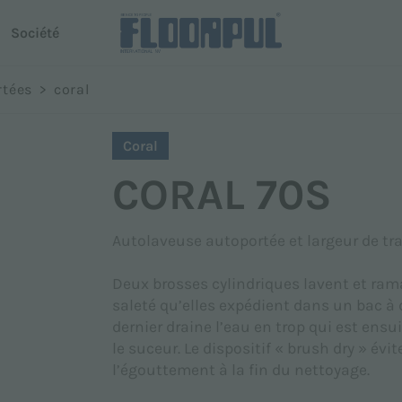
Société
oni
rtées
>
coral
use autoportée
Conduite autonome
Nom *
Coral
R-Quartz
CORAL 70S
Telematics
 Dispenser
Telematics
Autolaveuse autoportée et largeur de tra
Téléphone
Deux brosses cylindriques lavent et ram
modèles
saleté qu’elles expédient dans un bac à 
dernier draine l’eau en trop qui est ensu
le suceur. Le dispositif « brush dry » évit
l’égouttement à la fin du nettoyage.