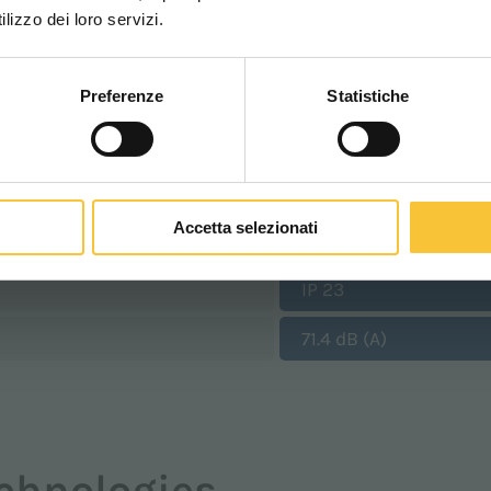
WORLDWIDE
lizzo dei loro servizi.
262 kg
520 mm
Preferenze
Statistiche
CONTINUA
415 mm
385 mm
Accetta selezionati
|||
IP 23
71.4 dB (A)
chnologies