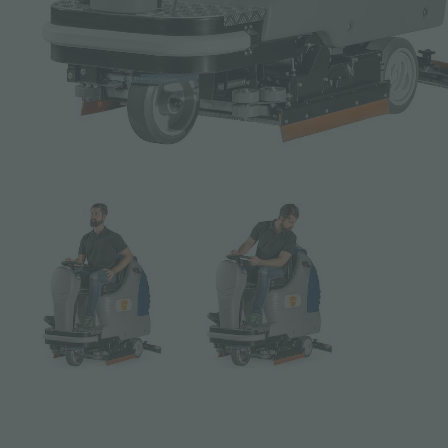
Objet *
Message *