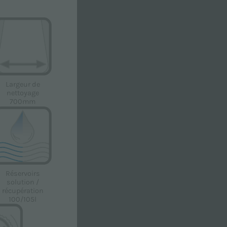
Largeur de
nettoyage
700mm
fidentialité
afin de recevoir du matériel
Réservoirs
solution /
nt.
récupération
100/105l