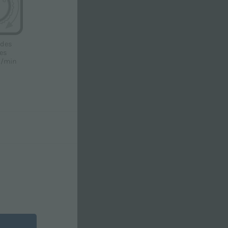
 des
es
s/min