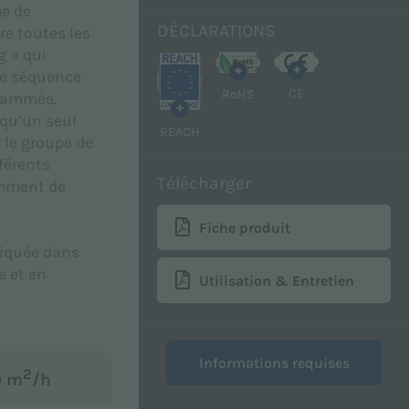
e de
DÉCLARATIONS
e toutes les
g » qui
+
+
ne séquence
CE
RoHS
grammée.
+
 qu’un seul
REACH
 le groupe de
fférents
Télécharger
amment de
Fiche produit
diquée dans
e et en
Utilisation & Entretien
Informations requises
2
0 m
/h