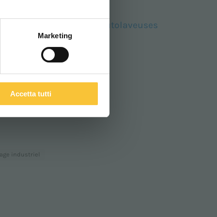
tion d’une vidéo sur nos
autolaveuses
Marketing
Accetta tutti
age industriel