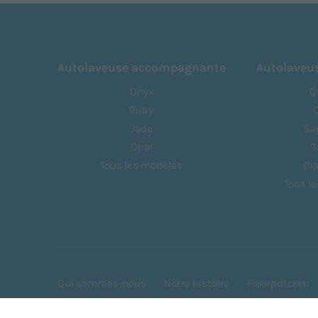
Autolaveuse accompagnante
Autolaveu
Onyx
Q
Ruby
Jade
Sa
Opal
T
Tous les modèles
Di
Tous l
Qui sommes-nous
Notre histoire
Floorpul.com