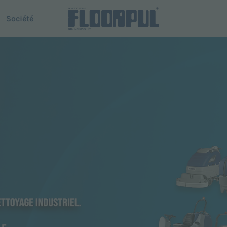
Société
use autoportée
Conduite autonome
R-Quartz
Telematics
 Dispenser
Telematics
modèles