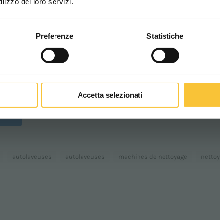
lizzo dei loro servizi.
ecevoir les dernières mises à jour à chaque publica
Preferenze
Statistiche
CONTINUA
din!
Accetta selezionati
autolaveuses
autolaveuses
machines de nettoyage
nettoy