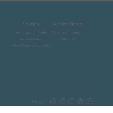
Soutien
Service clients
Demander de l'aide
Où sommes-nous
Download area
Contacts
Video Floorpul Academy
Partager