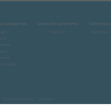
se autoportée
Conduite autonome
Telematics
uartz
R-Quartz
Telematics
Coral
pphire
opaz
amond
es modèles
Où sommes-nous
Contacts