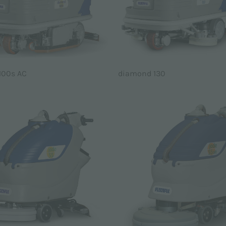
100s AC
diamond 130