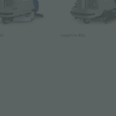
85
sapphire 85s