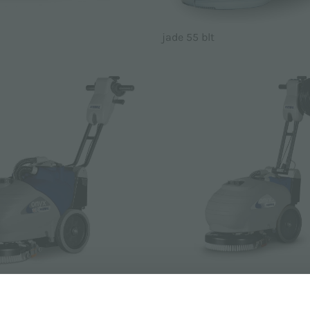
jade 55 blt
Li
onyx 35e