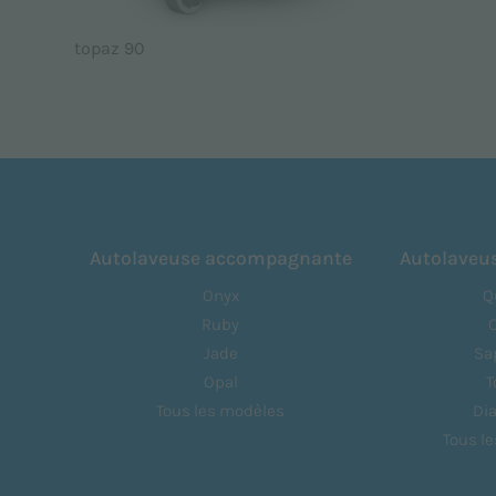
topaz 90
Autolaveuse accompagnante
Autolaveu
Onyx
Q
Ruby
Jade
Sa
Opal
T
Tous les modèles
Di
Tous l