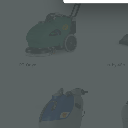
RT-Onyx
ruby 45c