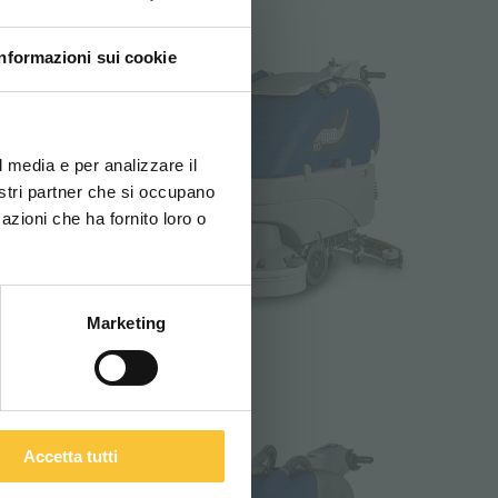
Informazioni sui cookie
ovi e la tua lingua per
za di navigazione
l media e per analizzare il
nostri partner che si occupano
azioni che ha fornito loro o
ITALIANO
Marketing
opal 80
Accetta tutti