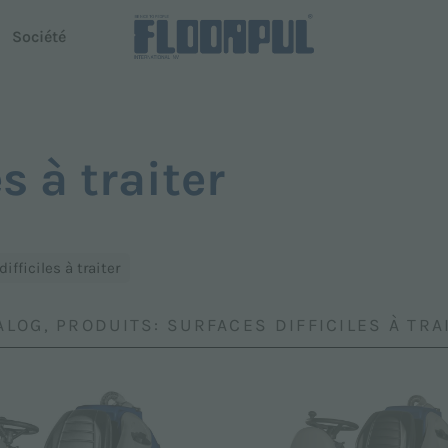
Société
use autoportée
Conduite autonome
s à traiter
R-Quartz
Telematics
 Dispenser
Telematics
ifficiles à traiter
ALOG, PRODUITS: SURFACES DIFFICILES À TRA
modèles