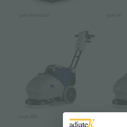
jade 50 orbital
jade 55
onyx 35b
onyx 35b 