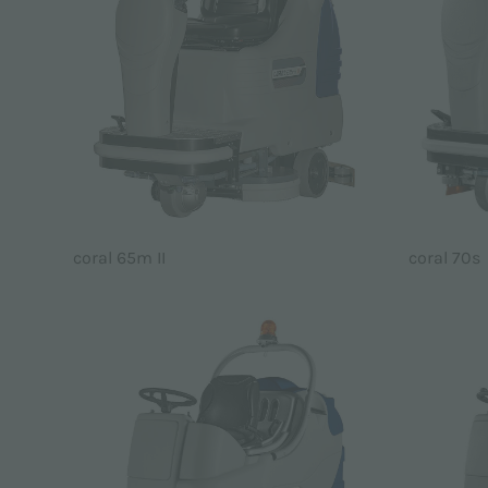
coral 65m II
coral 70s