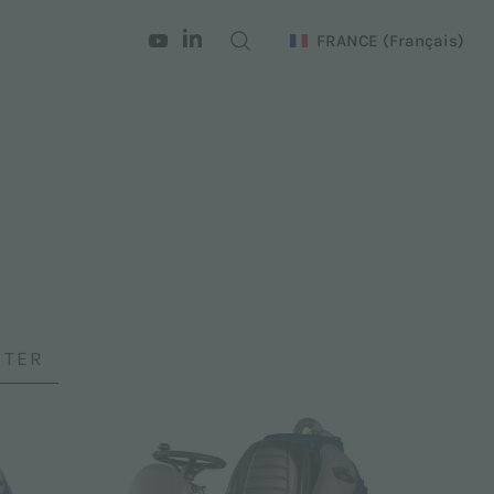
FRANCE
(Français)
ITER