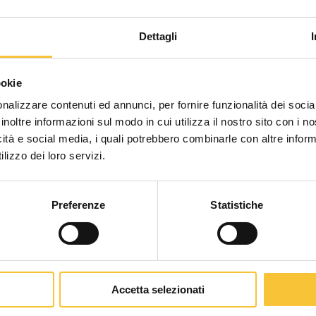
Dettagli
Scegli il paese in cui ti tr
ookie
una migliore esperien
nalizzare contenuti ed annunci, per fornire funzionalità dei socia
inoltre informazioni sul modo in cui utilizza il nostro sito con i 
icità e social media, i quali potrebbero combinarle con altre inform
WORLDWIDE
lizzo dei loro servizi.
Preferenze
Statistiche
CONTINUA
opal 70 orbital
Accetta selezionati