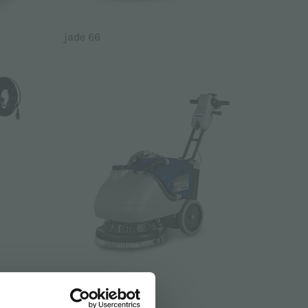
jade 66
onyx 43b