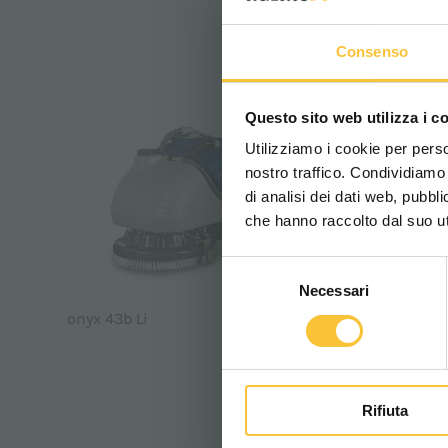
Consenso
Questo sito web utilizza i c
Utilizziamo i cookie per perso
nostro traffico. Condividiamo 
di analisi dei dati web, pubbl
che hanno raccolto dal suo uti
Selezione
Necessari
del
consenso
onyx 43b Li
opal 66
Rifiuta