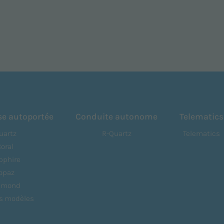
se autoportée
Conduite autonome
Telematics
uartz
R-Quartz
Telematics
Coral
pphire
opaz
amond
es modèles