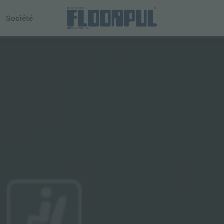
Société
use autoportée
Conduite autonome
R-Quartz
Telematics
 Dispenser
Telematics
modèles