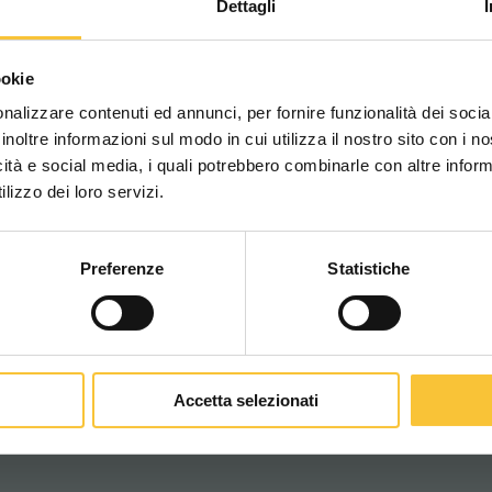
Dettagli
le confort de l’opérateur est essentiel pour
Scegli il paese in cui ti tr
ookie
una migliore esperien
ue lors des longues journées de travail.
nalizzare contenuti ed annunci, per fornire funzionalità dei socia
gler facilement et intuitivement la position de
inoltre informazioni sul modo in cui utilizza il nostro sito con i 
omiques de chaque opérateur.
icità e social media, i quali potrebbero combinarle con altre inform
WORLDWIDE
lizzo dei loro servizi.
le se traduit par de meilleures performances et
Preferenze
Statistiche
CONTINUA
rs posturales.
volant et les commandes principales pour s’adapter
 travail, améliorant ainsi la posture et la
Accetta selezionati