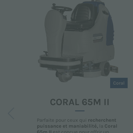
Coral
CORAL 65M II
Parfaite pour ceux qui
recherchent
puissance et maniabilité,
la
Coral
65m II
est conçue pour offrir un