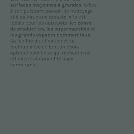
surfaces moyennes à grandes.
Grâce
i
à son puissant pouvoir de nettoyage
G
et à sa structure robuste, elle est
m
idéale pour les entrepôts, les
zones
a
de production, les supermarchés et
u
les grands espaces commerciaux.
i
Sa facilité d’utilisation et sa
e
maintenance en font un choix
q
optimal pour ceux qui recherchent
i
efficacité et durabilité sans
s
compromis.