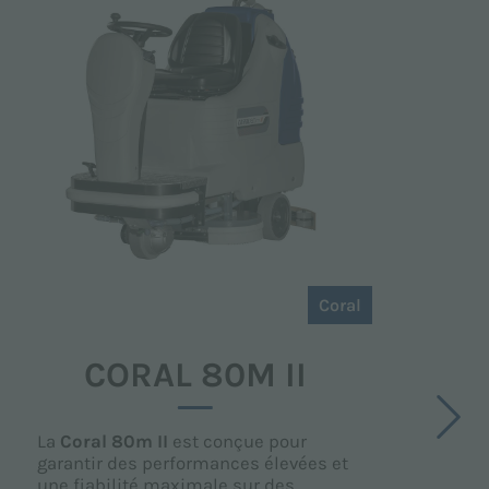
Coral
CORAL 80M II
La
Coral 80m II
est conçue pour
L
garantir des performances élevées et
n
une fiabilité maximale sur des
s