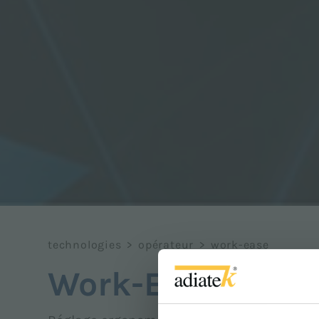
technologies
>
opérateur
>
work-ease
Work-Ease