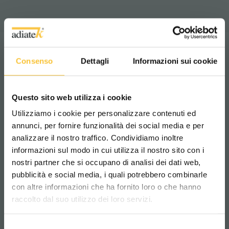
2
5200 m
/h
Consenso
Dettagli
Informazioni sui cookie
Theoretical productivity:
Questo sito web utilizza i cookie
Utilizziamo i cookie per personalizzare contenuti ed
annunci, per fornire funzionalità dei social media e per
analizzare il nostro traffico. Condividiamo inoltre
informazioni sul modo in cui utilizza il nostro sito con i
nostri partner che si occupano di analisi dei dati web,
pubblicità e social media, i quali potrebbero combinarle
Scegli il paese in cui ti trovi e la tua
con altre informazioni che ha fornito loro o che hanno
lingua per una migliore esperienza di
raccolto dal suo utilizzo dei loro servizi.
navigazione
Selezione