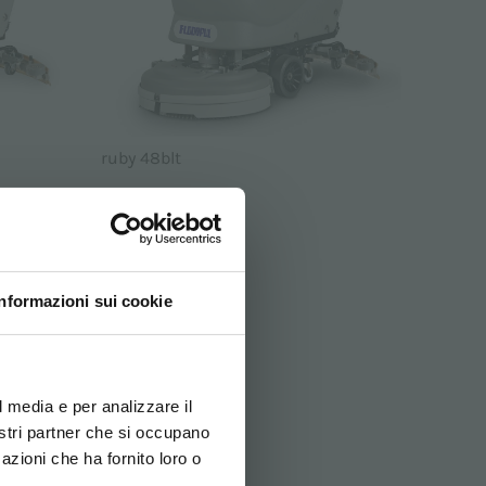
ruby 48blt
Informazioni sui cookie
ovi e la tua lingua per
za di navigazione
l media e per analizzare il
nostri partner che si occupano
azioni che ha fornito loro o
ITALIANO