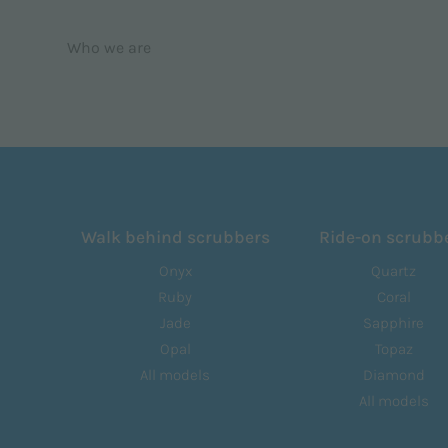
Who we are
Walk behind scrubbers
Ride-on scrubb
Onyx
Quartz
Ruby
Coral
Jade
Sapphire
Opal
Topaz
All models
Diamond
All models