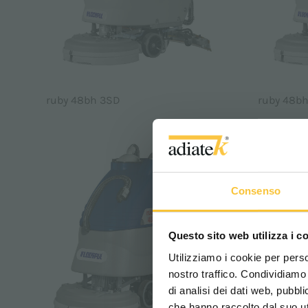
ruby 48bh 3SD
ruby 48bh
Consenso
Questo sito web utilizza i c
Utilizziamo i cookie per perso
nostro traffico. Condividiamo 
di analisi dei dati web, pubbl
che hanno raccolto dal suo uti