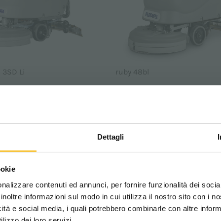
 3SD Li
ruby 48bl
Dettagli
Scegli il paese in cui ti tr
ookie
una migliore esperien
nalizzare contenuti ed annunci, per fornire funzionalità dei socia
inoltre informazioni sul modo in cui utilizza il nostro sito con i 
icità e social media, i quali potrebbero combinarle con altre inform
WORLDWIDE
lizzo dei loro servizi.