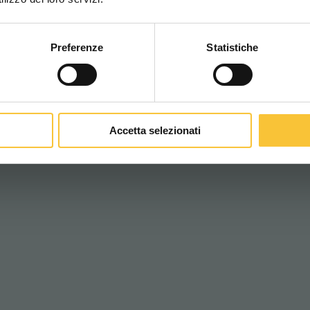
70s
Rt-topaz
Preferenze
Statistiche
CONTINUA
 FLOORPUL: FLOOR WASHERS FOR CLEANING 
Accetta selezionati