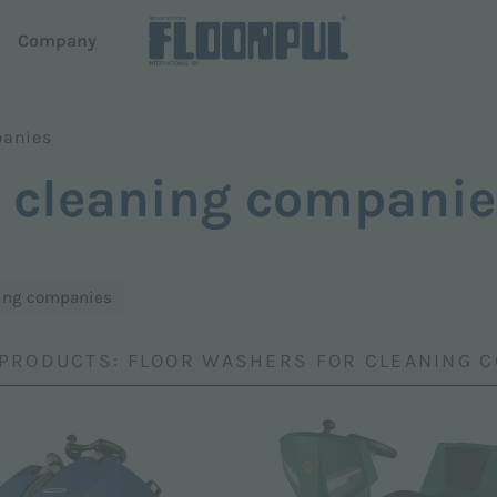
d
Company
panies
ers
Autonomous driving
r cleaning compani
e
R-Quartz
Telematics
em Dispense
Telematics
aning companies
 PRODUCTS: FLOOR WASHERS FOR CLEANING 