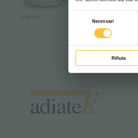
Selezione
ruby 48e
R-Quartz 
Necessari
del
consenso
COMPANY,
Rifiuta