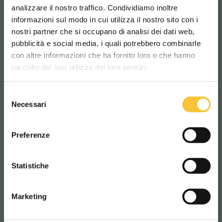
ruby 48bh 3SD Li
analizzare il nostro traffico. Condividiamo inoltre
informazioni sul modo in cui utilizza il nostro sito con i
nostri partner che si occupano di analisi dei dati web,
pubblicità e social media, i quali potrebbero combinarle
Scegli il paese in cui ti trovi e la tua
con altre informazioni che ha fornito loro o che hanno
lingua per una migliore esperienza di
raccolto dal suo utilizzo dei loro servizi.
navigazione
Selezione
WORLDWIDE
Necessari
del
consenso
ITALIANO
Preferenze
CONTINUA
Statistiche
Marketing