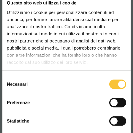
Questo sito web utilizza i cookie
The 3SD system is suitable for the following
Utilizziamo i cookie per personalizzare contenuti ed
models
annunci, per fornire funzionalità dei social media e per
quartz 50
analizzare il nostro traffico. Condividiamo inoltre
informazioni sul modo in cui utilizza il nostro sito con i
quartz 66 / 80
nostri partner che si occupano di analisi dei dati web,
coral 65m / 65II / 85
pubblicità e social media, i quali potrebbero combinarle
Scegli il paese in cui ti trovi e la tua
coral 70s
con altre informazioni che ha fornito loro o che hanno
lingua per una migliore esperienza di
raccolto dal suo utilizzo dei loro servizi.
navigazione
sapphire 85
sapphire 70s
Selezione
WORLDWIDE
Necessari
topaz 90
del
consenso
topaz 85s
ITALIANO
Preferenze
The 3SD system is a standard equipment on:
CONTINUA
Statistiche
ruby 48bh 3SD