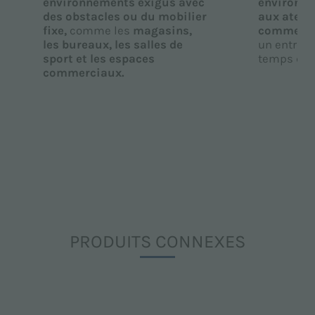
environnements exigus avec
environne
des obstacles ou du mobilier
aux atelie
fixe,
comme les
magasins,
commerci
les bureaux, les salles de
un entreti
sport et les espaces
temps d’ar
commerciaux.
PRODUITS CONNEXES