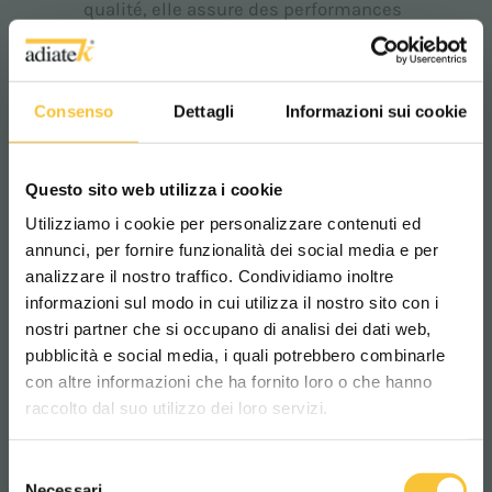
qualité, elle assure des performances
élevées et une longue durée de vie.
Son système intuitif et la facilité de
maintenance en font la solution
idéale pour ceux qui recherchent
Consenso
Dettagli
Informazioni sui cookie
fiabilité
et
résultats impeccables,
avec une utilisation simple.
Questo sito web utilizza i cookie
Utilizziamo i cookie per personalizzare contenuti ed
annunci, per fornire funzionalità dei social media e per
analizzare il nostro traffico. Condividiamo inoltre
informazioni sul modo in cui utilizza il nostro sito con i
nostri partner che si occupano di analisi dei dati web,
pubblicità e social media, i quali potrebbero combinarle
Scegli il paese in cui ti trovi e la tua
con altre informazioni che ha fornito loro o che hanno
lingua per una migliore esperienza di
raccolto dal suo utilizzo dei loro servizi.
navigazione
Selezione
WORLDWIDE
Necessari