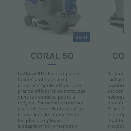
Coral
CORAL 50
COR
La
Coral 50
allie compacité,
Parfaite p
facilité d’utilisation et
recherche
entretien rapide, offrant une
maniabili
grande efficacité de nettoyage
est conçue
dans les espaces petits à
nettoyage
moyens. Sa
raclette rotative
manière si
garantit d’excellents résultats
Grâce à sa
même lors des manoeuvres
et compact
les plus complexes,
facilité d’u
s’adaptant facilement
aux
s’adapte 