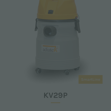
SmartLine
KV29P