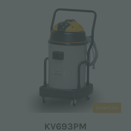
SmartLine
KV693PM