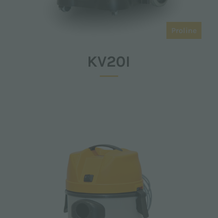
Proline
KV20I