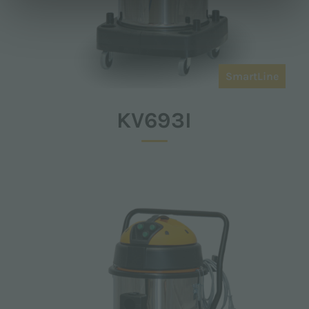
SmartLine
KV693I