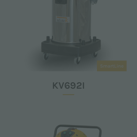
SmartLine
KV692I