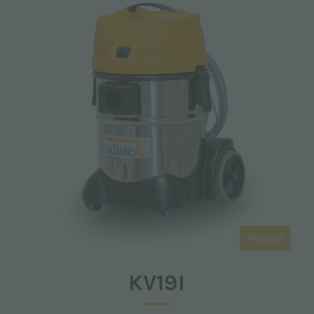
Proline
KV19I