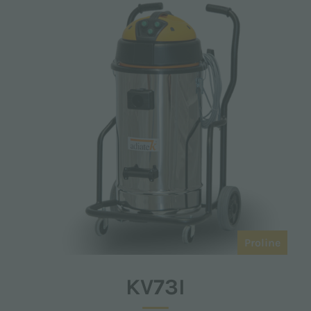
Proline
KV73I