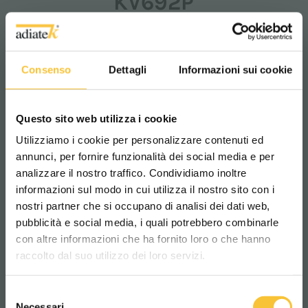
KV692P
Consenso
Dettagli
Informazioni sui cookie
Questo sito web utilizza i cookie
Utilizziamo i cookie per personalizzare contenuti ed
annunci, per fornire funzionalità dei social media e per
analizzare il nostro traffico. Condividiamo inoltre
informazioni sul modo in cui utilizza il nostro sito con i
nostri partner che si occupano di analisi dei dati web,
pubblicità e social media, i quali potrebbero combinarle
Scegli il paese in cui ti trovi e la tua
con altre informazioni che ha fornito loro o che hanno
lingua per una migliore esperienza di
raccolto dal suo utilizzo dei loro servizi.
navigazione
Selezione
WORLDWIDE
Necessari