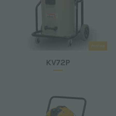
Proline
KV72P