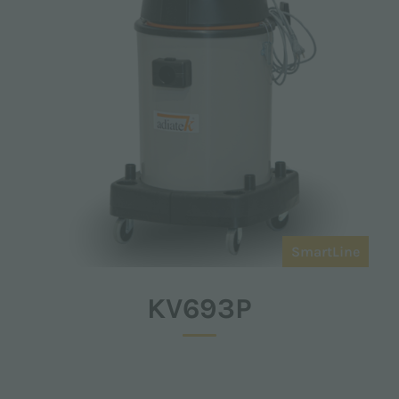
SmartLine
KV693P