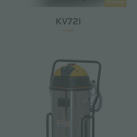
Proline
KV72I