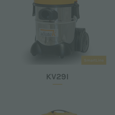
SmartLine
KV29I