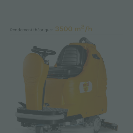
2
3500 m
/h
Rendement théorique: