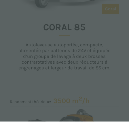
Coral
CORAL 85
Autolaveuse autoportée, compacte,
alimentée par batteries de 24V et équipée
d’un groupe de lavage à deux brosses
contrarotatives avec deux réducteurs à
engrenages et largeur de travail de 85 cm.
2
3500 m
/h
Rendement théorique: