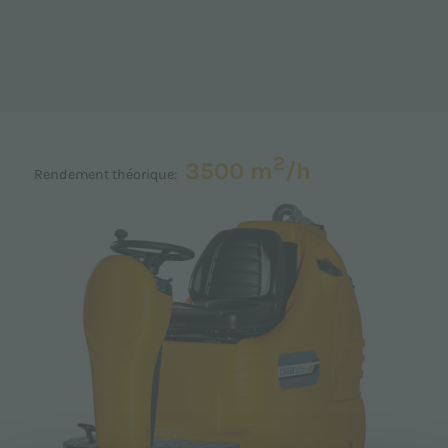
2
3500 m
/h
Rendement théorique: