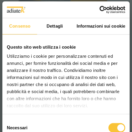
Consenso
Dettagli
Informazioni sui cookie
Coral
Questo sito web utilizza i cookie
CORAL 65M II
Utilizziamo i cookie per personalizzare contenuti ed
annunci, per fornire funzionalità dei social media e per
Autolaveuse autoportée, compacte et très
analizzare il nostro traffico. Condividiamo inoltre
maniable : groupe de lavage à deux brosses
informazioni sul modo in cui utilizza il nostro sito con i
contrarotatives avec largeur de travail de 65
nostri partner che si occupano di analisi dei dati web,
cm, suceur très court permettant
néanmoins un séchage parfait quelle que
pubblicità e social media, i quali potrebbero combinarle
Scegli il paese in cui ti trovi e la tua
soit la situation.
con altre informazioni che ha fornito loro o che hanno
lingua per una migliore esperienza di
raccolto dal suo utilizzo dei loro servizi.
navigazione
Selezione
WORLDWIDE
Necessari
2
del
3300 m
/h