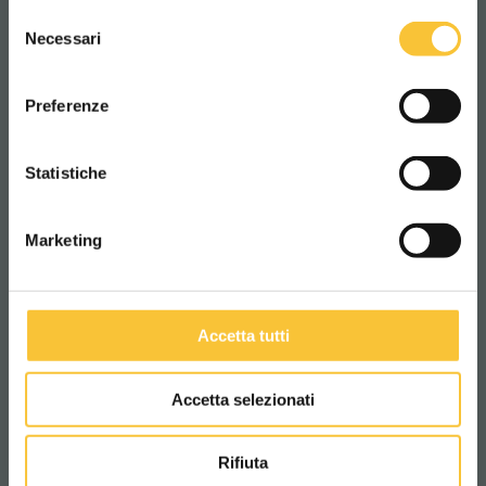
éventuels obstacles.
Selezione
WORLDWIDE
Necessari
del
consenso
En savoir plus
ITALIANO
Preferenze
CONTINUA
Statistiche
Marketing
Accetta tutti
Accetta selezionati
Rifiuta