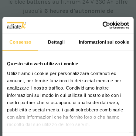
le bloc batteries au lithium 24 V 330 Ah offre
jusqu’à
6 heures d’autonomie de
fonctionnement et une recharge rapide en
5 heures
.
Ce modèle présente 2 modes
Consenso
Dettagli
Informazioni sui cookie
d'apprentissage et la possibilité de créer des
séquences de travail combinant différents
Questo sito web utilizza i cookie
itinéraires. Le tableau de bord à écran tactile
Utilizziamo i cookie per personalizzare contenuti ed
de 7 pouces permet une communication
annunci, per fornire funzionalità dei social media e per
simple entre la machine et son opérateur.
analizzare il nostro traffico. Condividiamo inoltre
Avec R-Quartz, vous travaillez en toute
informazioni sul modo in cui utilizza il nostro sito con i
sécurité
grâce aux trois systèmes de
nostri partner che si occupano di analisi dei dati web,
pubblicità e social media, i quali potrebbero combinarle
sécurité qui fonctionnent simultanément,
Scegli il paese in cui ti trovi e la tua
con altre informazioni che ha fornito loro o che hanno
lingua per una migliore esperienza di
permettant à la machine de se déplacer de
raccolto dal suo utilizzo dei loro servizi.
navigazione
manière autonome en contournant les