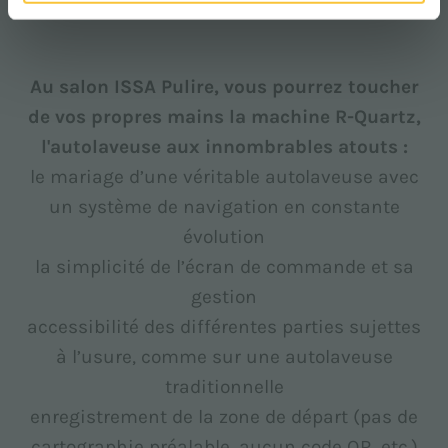
Au salon ISSA Pulire, vous pourrez toucher
de vos propres mains la machine R-Quartz,
l'autolaveuse aux innombrables atouts :
le mariage d’une véritable autolaveuse avec
un système de navigation en constante
évolution
la simplicité de l’écran de commande et sa
gestion
accessibilité des différentes parties sujettes
à l’usure, comme sur une autolaveuse
traditionnelle
enregistrement de la zone de départ (pas de
cartographie préalable, aucun code QR, etc.)