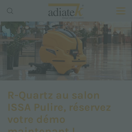
R-Quartz au salon
ISSA Pulire, réservez
votre démo
maintenant !