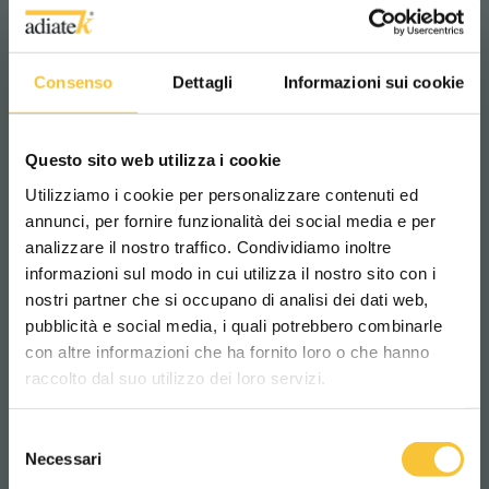
Consenso
Dettagli
Informazioni sui cookie
Questo sito web utilizza i cookie
Utilizziamo i cookie per personalizzare contenuti ed
annunci, per fornire funzionalità dei social media e per
analizzare il nostro traffico. Condividiamo inoltre
informazioni sul modo in cui utilizza il nostro sito con i
nostri partner che si occupano di analisi dei dati web,
pubblicità e social media, i quali potrebbero combinarle
Scegli il paese in cui ti trovi e la tua
con altre informazioni che ha fornito loro o che hanno
lingua per una migliore esperienza di
raccolto dal suo utilizzo dei loro servizi.
navigazione
Selezione
WORLDWIDE
Necessari
del
ruby 48bl