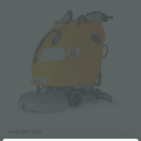
ruby 48bh 3SD