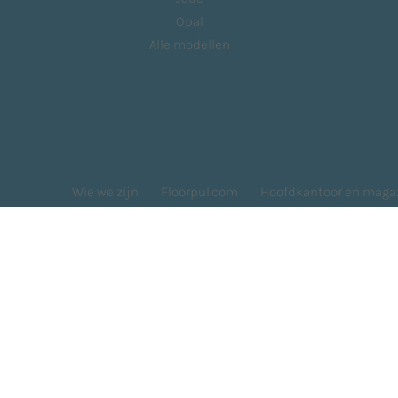
Opal
Alle modellen
Wie we zijn
Floorpul.com
Hoofdkantoor en maga
Adiatek S.r.l. - Via Monte Pastello 14 - 37057 San G
Reg. Imp. di Verona n° 03333620239 R.E.A. n° 327949
Privacy policy
Cookie policy
Sitemap
Cookie-