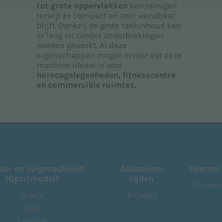
tot grote oppervlakken
kan reinigen
terwijl ze compact en zeer wendbaar
blijft. Dankzij de grote tankinhoud kan
er lang en zonder onderbrekingen
worden gewerkt. Al deze
eigenschappen zorgen ervoor dat deze
machine ideaal is voor
horecagelegenheden, fitnesscentra
en commerciële ruimtes.
ob- en zuigmachines
Autonoom
Telemat
(Opzitmodel)
rijden
Telemati
Quartz
R-Quartz
Coral
Sapphire