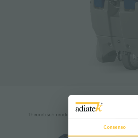
2
2032 m
/h
Theoretisch rendement:
Consenso