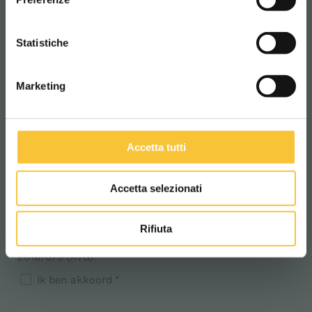
Bericht *
CONTINUA
Statistiche
Marketing
Accetta tutti
Accetta selezionati
Ik verklaar dat ik het
Privacybeleid
heb gelezen dat is
Rifiuta
opgesteld in overeenstemming met EU-verordening
2016/679 (AVG).
Ik ben akkoord *