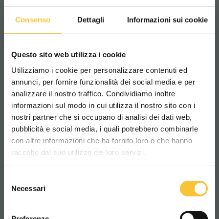
Consenso
Dettagli
Informazioni sui cookie
Telefoon
Questo sito web utilizza i cookie
Utilizziamo i cookie per personalizzare contenuti ed
annunci, per fornire funzionalità dei social media e per
analizzare il nostro traffico. Condividiamo inoltre
Bedrijf
informazioni sul modo in cui utilizza il nostro sito con i
nostri partner che si occupano di analisi dei dati web,
pubblicità e social media, i quali potrebbero combinarle
Scegli il paese in cui ti trovi e la tua
con altre informazioni che ha fornito loro o che hanno
lingua per una migliore esperienza di
raccolto dal suo utilizzo dei loro servizi.
navigazione
Onderwerp *
Selezione
WORLDWIDE
Necessari
del
consenso
ITALIANO
Preferenze