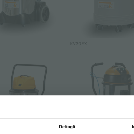
KV30EX
Dettagli