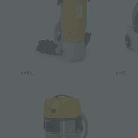
KV10Li
KV15