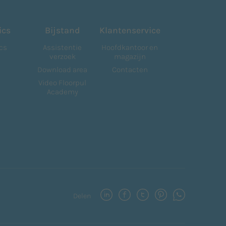
ics
Bijstand
Klantenservice
cs
Assistentie
Hoofdkantoor en
verzoek
magazijn
Download area
Contacten
Video Floorpul
Academy
Delen