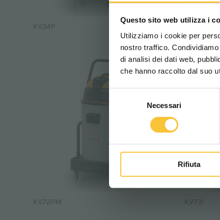
Questo sito web utilizza i c
KV34P
KV501
Utilizziamo i cookie per perso
nostro traffico. Condividiamo 
di analisi dei dati web, pubbl
che hanno raccolto dal suo uti
Selezione
Necessari
del
consenso
Rifiuta
KV72PM
KV73I