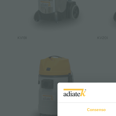
KV19I
KV20I
Consenso