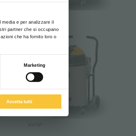
ovi e la tua lingua per
za di navigazione
KV72I
l media e per analizzare il
nostri partner che si occupano
azioni che ha fornito loro o
ITALIANO
Marketing
Accetta tutti
KV73P