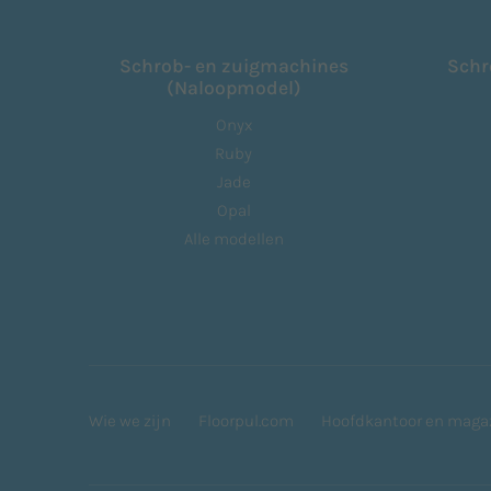
Schrob- en zuigmachines
Schr
(Naloopmodel)
Onyx
Ruby
Jade
Opal
Alle modellen
Wie we zijn
Floorpul.com
Hoofdkantoor en maga