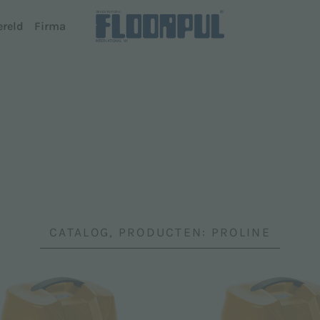
ereld
Firma
rob- en zuigmachines (Opzitmodel)
Autonoom rijde
rtz
R-Quartz
jn
al
ng System
Telematics
phire
ing System Dispenser
Telematics
az
amond
CATALOG, PRODUCTEN: PROLINE
e modellen