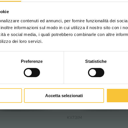
Scegli il paese in cui ti tr
ookie
una migliore esperien
KV72EX
nalizzare contenuti ed annunci, per fornire funzionalità dei socia
inoltre informazioni sul modo in cui utilizza il nostro sito con i 
icità e social media, i quali potrebbero combinarle con altre inform
WORLDWIDE
lizzo dei loro servizi.
Preferenze
Statistiche
CONTINUA
Accetta selezionati
KV73IM