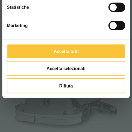
CONTINUA
VERKOOP
Statistiche
Marketing
Accetta tutti
Accetta selezionati
Rifiuta