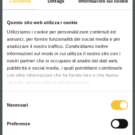
Consenso
Dettagli
Informazioni sui cookie
Questo sito web utilizza i cookie
Utilizziamo i cookie per personalizzare contenuti ed
annunci, per fornire funzionalità dei social media e per
analizzare il nostro traffico. Condividiamo inoltre
informazioni sul modo in cui utilizza il nostro sito con i
nostri partner che si occupano di analisi dei dati web,
pubblicità e social media, i quali potrebbero combinarle
Scegli il paese in cui ti trovi e la tua
con altre informazioni che ha fornito loro o che hanno
lingua per una migliore esperienza di
raccolto dal suo utilizzo dei loro servizi.
navigazione
Selezione
Quartz 80
WORLDWIDE
Necessari
del
consenso
ITALIANO
Preferenze
CATEGORIEËN, PRODUCTEN,
SCHROBZUIGMACHINES: DIENST NA