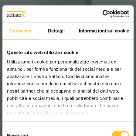
Consenso
Dettagli
Informazioni sui cookie
Questo sito web utilizza i cookie
Onyx 35 E
Utilizziamo i cookie per personalizzare contenuti ed
annunci, per fornire funzionalità dei social media e per
analizzare il nostro traffico. Condividiamo inoltre
informazioni sul modo in cui utilizza il nostro sito con i
nostri partner che si occupano di analisi dei dati web,
pubblicità e social media, i quali potrebbero combinarle
Scegli il paese in cui ti trovi e la tua
con altre informazioni che ha fornito loro o che hanno
lingua per una migliore esperienza di
raccolto dal suo utilizzo dei loro servizi.
navigazione
Selezione
WORLDWIDE
Necessari