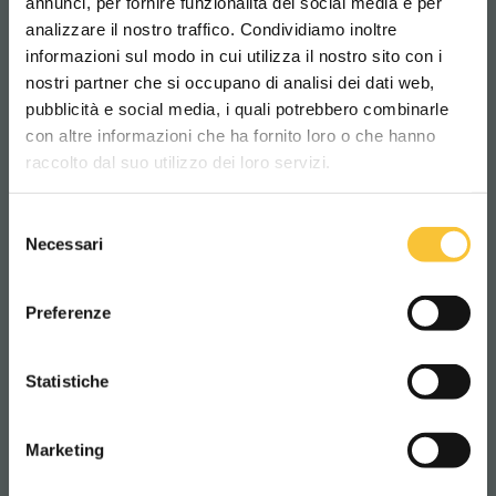
annunci, per fornire funzionalità dei social media e per
analizzare il nostro traffico. Condividiamo inoltre
informazioni sul modo in cui utilizza il nostro sito con i
nostri partner che si occupano di analisi dei dati web,
pubblicità e social media, i quali potrebbero combinarle
Scegli il paese in cui ti trovi e la tua
con altre informazioni che ha fornito loro o che hanno
lingua per una migliore esperienza di
raccolto dal suo utilizzo dei loro servizi.
navigazione
Selezione
WORLDWIDE
Necessari
del
consenso
ITALIANO
Preferenze
CONTINUA
Statistiche
Quartz 50
Marketing