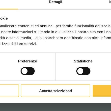
Dettagli
ruby 48blt
Scegli il paese in cui ti tr
ookie
una migliore esperien
nalizzare contenuti ed annunci, per fornire funzionalità dei socia
inoltre informazioni sul modo in cui utilizza il nostro sito con i 
icità e social media, i quali potrebbero combinarle con altre inform
WORLDWIDE
lizzo dei loro servizi.
Preferenze
Statistiche
CONTINUA
Accetta selezionati