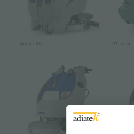
Quartz 80
RT-coral