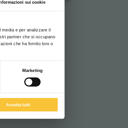
Informazioni sui cookie
ruby 48e
ovi e la tua lingua per
za di navigazione
l media e per analizzare il
nostri partner che si occupano
azioni che ha fornito loro o
ITALIANO
Marketing
Accetta tutti