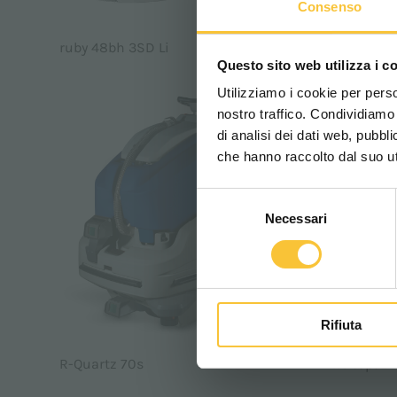
Consenso
ruby 48bh 3SD Li
ruby 48bl
Questo sito web utilizza i c
Utilizziamo i cookie per perso
nostro traffico. Condividiamo 
di analisi dei dati web, pubbl
che hanno raccolto dal suo uti
Selezione
Necessari
del
consenso
Rifiuta
R-Quartz 70s
Rt-topaz