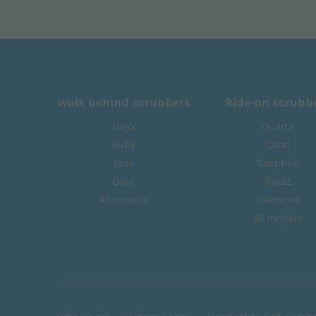
Walk behind scrubbers
Ride-on scrubb
Onyx
Quartz
Ruby
Coral
Jade
Sapphire
Opal
Topaz
All models
Diamond
All models