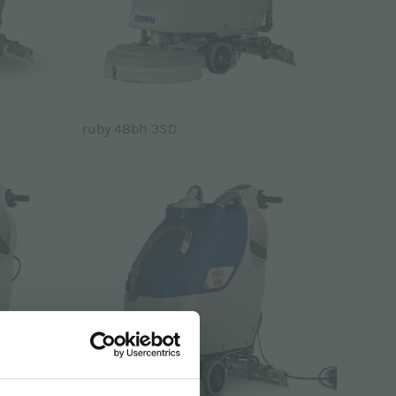
ruby 48bh 3SD