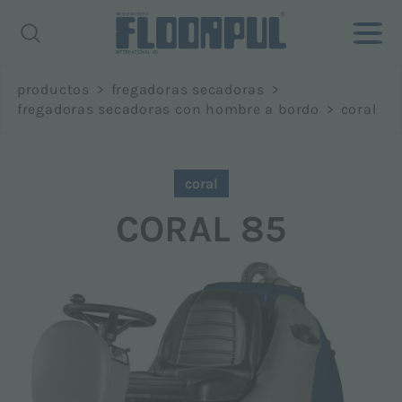
Richiedi
productos
>
fregadoras secadoras
>
informazioni
fregadoras secadoras con hombre a bordo
>
coral
Nombre *
coral
CORAL 85
Apellido *