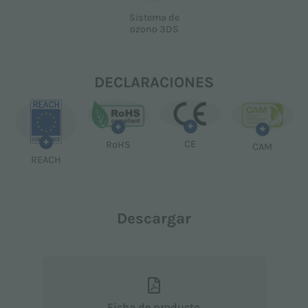
Sistema de
ozono 3DS
DECLARACIONES
+
+
+
+
CE
RoHS
CAM
REACH
Descargar
Ficha de producto