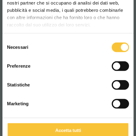
nostri partner che si occupano di analisi dei dati web,
pubblicità e social media, i quali potrebbero combinarle
Scegli il paese in cui ti trovi e la tua
Ruido
con altre informazioni che ha fornito loro o che hanno
lingua per una migliore esperienza di
raccolto dal suo utilizzo dei loro servizi.
navigazione
65.9 dB (A)
Selezione
WORLDWIDE
Necessari
del
consenso
ITALIANO
Preferenze
Tecnologías
CONTINUA
Statistiche
MEDIO AMBIENTE
Marketing
Accetta tutti