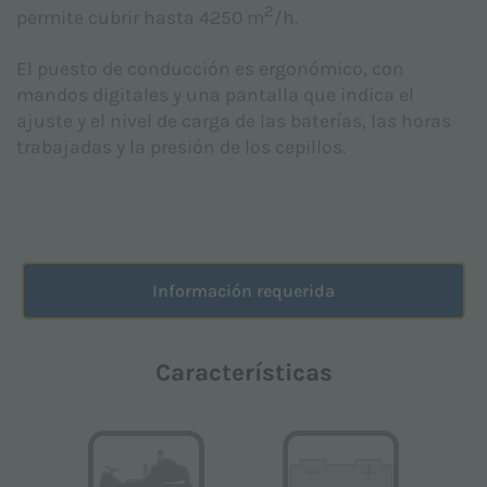
2
permite cubrir hasta 4250 m
/h.
elaborada de conformidad con el Reglamento de la
UE 2016/679 (GDPR).
El puesto de conducción es ergonómico, con
Acepto *
mandos digitales y una pantalla que indica el
ajuste y el nivel de carga de las baterías, las horas
trabajadas y la presión de los cepillos.
Doy mi consentimiento para el procesamiento de
datos personales para los fines de marketing
indicados en la
Política de privacidad
para recibir
publicidad y/o material promocional relacionado
con los productos de Floorpul nv
Información requerida
Acepto
Características
Este sitio está protegido por reCAPTCHA y se aplican
la
Política de privacidad
y los
Términos de servicio
de Google.