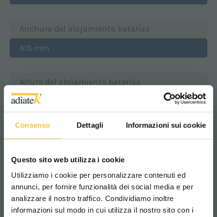
Anchura del alojamiento baterías
415 mm
Altura del alojamiento baterías
385 mm
Consenso
Dettagli
Informazioni sui cookie
Clase
|||
Questo sito web utilizza i cookie
Utilizziamo i cookie per personalizzare contenuti ed
annunci, per fornire funzionalità dei social media e per
Grado de protección
analizzare il nostro traffico. Condividiamo inoltre
IP 23
informazioni sul modo in cui utilizza il nostro sito con i