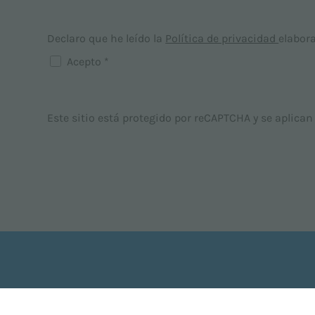
Declaro que he leído la
Política de privacidad
elabor
Acepto *
Este sitio está protegido por reCAPTCHA y se aplican
Fregadora secadora con operador
Fre
acompañante