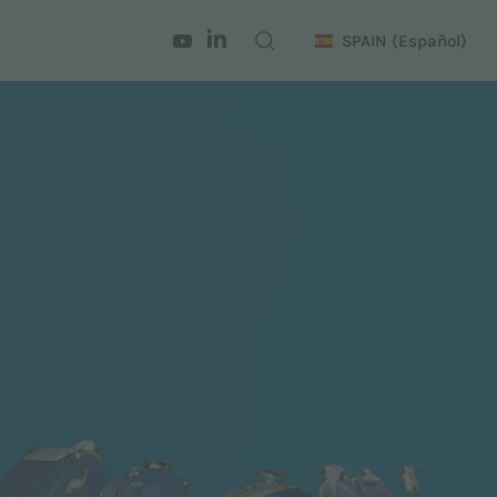
SPAIN
(Español)
ión autónoma
cs
cs