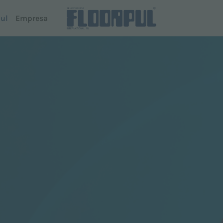
ul
Empresa
Fregadora secadora con hombre a bordo
Conducc
Quartz
R-Quartz
Coral
Telemati
Sapphire
 Dispenser
Telemati
Topaz
Diamond
Todos los modelos