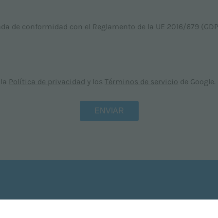
ada de conformidad con el Reglamento de la UE 2016/679 (GDP
 la
Política de privacidad
y los
Términos de servicio
de Google.
gadora secadora con
Conducción
Telem
hombre a bordo
autónoma