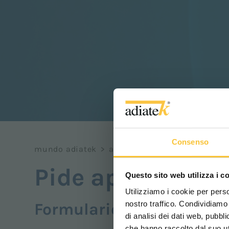
Consenso
mundo adiatek
>
apoyo
>
pide apoyo
Pide apoyo
Questo sito web utilizza i c
Utilizziamo i cookie per perso
nostro traffico. Condividiamo 
Formulario de solicitud 
di analisi dei dati web, pubbl
che hanno raccolto dal suo uti