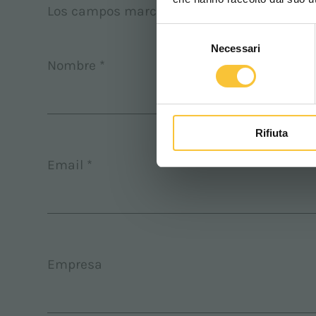
Los campos marcados con * son obligatori
Selezione
Necessari
del
Nombre *
consenso
Rifiuta
Email *
Empresa