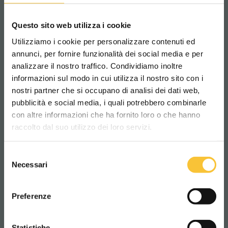
usuarios del sitio
El envío facultativo, explícito y voluntario de
Questo sito web utilizza i cookie
mensajes de correo electrónico a las
Utilizziamo i cookie per personalizzare contenuti ed
direcciones indicadas en este SITIO, la
annunci, per fornire funzionalità dei social media e per
cumplimentación de formularios de
analizzare il nostro traffico. Condividiamo inoltre
solicitud y otros procedimientos guiados
informazioni sul modo in cui utilizza il nostro sito con i
nostri partner che si occupano di analisi dei dati web,
contenidos en el SITIO implican la posterior
pubblicità e social media, i quali potrebbero combinarle
Scegli il paese in cui ti trovi e la tua
adquisición de la dirección del remitente,
con altre informazioni che ha fornito loro o che hanno
lingua per una migliore esperienza di
necesaria para responder a las solicitudes,
raccolto dal suo utilizzo dei loro servizi.
navigazione
al igual que el resto de los datos personales
comunicados.
Selezione
WORLDWIDE
Necessari
del
Se irán indicando o mostrando notas
consenso
informativas específicas en las páginas del
ITALIANO
Preferenze
sitio predispuestas para determinados
servicios.
CONTINUA
Statistiche