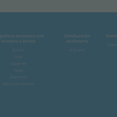
gadora secadora con
Conducción
Telem
hombre a bordo
autónoma
Telem
Quartz
R-Quartz
Coral
Sapphire
Topaz
Diamond
Todos los modelos