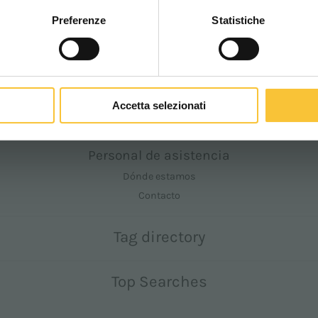
Empresa
Preferenze
Statistiche
CONTINUA
Floorpul
Quiénes somos
Nuestra historia
Floorpul Youtube
Accetta selezionati
Floorpul Linkedin
Floorpul.com
Personal de asistencia
Dónde estamos
Contacto
Tag directory
Top Searches