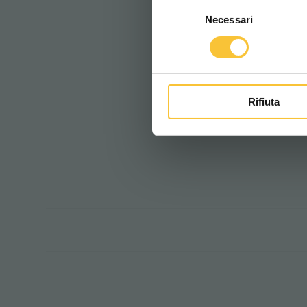
Selezione
Necessari
del
consenso
Rifiuta