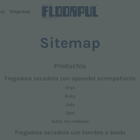
ul
Empresa
Sitemap
Fregadora secadora con hombre a bordo
Conducc
Quartz
R-Quartz
Coral
Productos
Telemati
Sapphire
 Dispenser
Telemati
Fregadora secadora con operador acompañante
Topaz
Onyx
Diamond
Ruby
Todos los modelos
Jade
Opal
Todos los modelos
Fregadora secadora con hombre a bordo