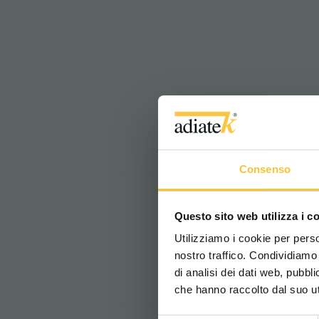
Consenso
Questo sito web utilizza i c
Utilizziamo i cookie per perso
nostro traffico. Condividiamo 
di analisi dei dati web, pubbl
che hanno raccolto dal suo uti