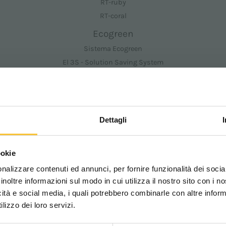
RT-ruby
RT-coral
Ecogreen
Sistema Ecogreen
El 3S - Solution Saving System
El 3SD - Solution Saving System Dispenser
Tecnologías
Dettagli
Mundo Floorpul
Scegli il paese in cui ti tr
ookie
Apoyo
una migliore esperien
nalizzare contenuti ed annunci, per fornire funzionalità dei socia
Pide apoyo
inoltre informazioni sul modo in cui utilizza il nostro sito con i 
Download area
icità e social media, i quali potrebbero combinarle con altre inform
WORLDWIDE
Video Floorpul Academy
lizzo dei loro servizi.