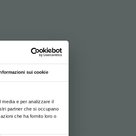
Informazioni sui cookie
ovi e la tua lingua per
za di navigazione
l media e per analizzare il
nostri partner che si occupano
azioni che ha fornito loro o
ITALIANO