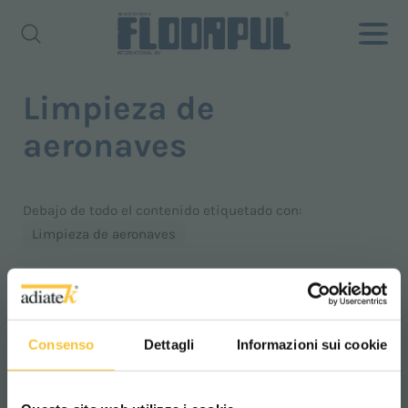
Limpieza de
aeronaves
Debajo de todo el contenido etiquetado con:
Limpieza de aeronaves
CATALOG, PRODUCTOS: LIMPIEZA DE
AERONAVES
Consenso
Dettagli
Informazioni sui cookie