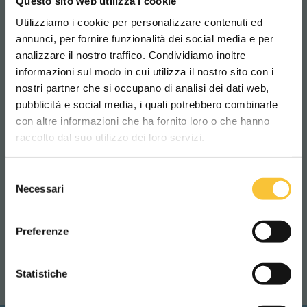
Questo sito web utilizza i cookie
Utilizziamo i cookie per personalizzare contenuti ed
annunci, per fornire funzionalità dei social media e per
analizzare il nostro traffico. Condividiamo inoltre
informazioni sul modo in cui utilizza il nostro sito con i
nostri partner che si occupano di analisi dei dati web,
pubblicità e social media, i quali potrebbero combinarle
Scegli il paese in cui ti trovi e la tua
con altre informazioni che ha fornito loro o che hanno
lingua per una migliore esperienza di
raccolto dal suo utilizzo dei loro servizi.
navigazione
Selezione
WORLDWIDE
Necessari
del
consenso
ITALIANO
Preferenze
KV15RA
CONTINUA
Statistiche