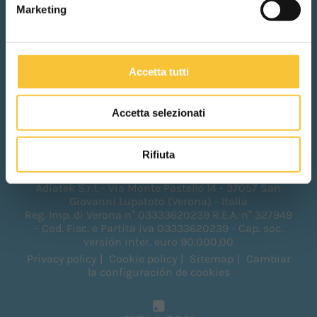
Marketing
Compartir
Accetta tutti
Accetta selezionati
Rifiuta
Adiatek S.r.l. - Via Monte Pastello 14 - 37057 San
Giovanni Lupatoto (Verona) - Italia
Reg. Imp. di Verona n° 03333620239 R.E.A. n° 327949
- Cod. Fisc. e Partita iva 03333620239 - Cap. soc.
versión inter. euro 90.000,00
Privacy policy
Cookie policy
Sitemap
Cambiar
la configuración de cookies