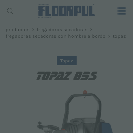
Richiedi
productos
>
fregadoras secadoras
>
informazioni
fregadoras secadoras con hombre a bordo
>
topaz
Nombre *
Topaz
TOPAZ 85S
Apellido *