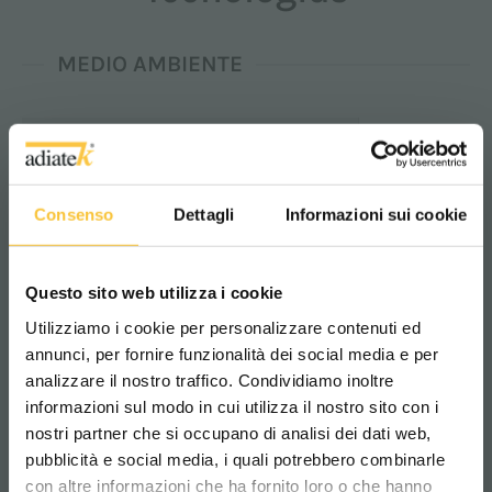
MEDIO AMBIENTE
ControlFlow
Consenso
Dettagli
Informazioni sui cookie
Suministro continuo de la
solución sobre los cepillos
Questo sito web utilizza i cookie
Más información
Utilizziamo i cookie per personalizzare contenuti ed
annunci, per fornire funzionalità dei social media e per
analizzare il nostro traffico. Condividiamo inoltre
informazioni sul modo in cui utilizza il nostro sito con i
SmartStop
nostri partner che si occupano di analisi dei dati web,
pubblicità e social media, i quali potrebbero combinarle
Start & Stop
Scegli il paese in cui ti trovi e la tua
con altre informazioni che ha fornito loro o che hanno