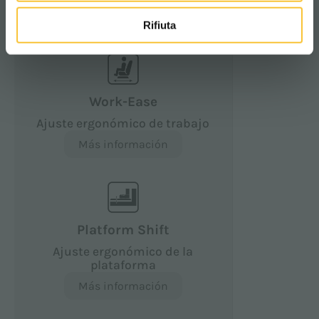
OPERADOR
Rifiuta
Work-Ease
Ajuste ergonómico de trabajo
Más información
Platform Shift
Ajuste ergonómico de la
plataforma
Más información