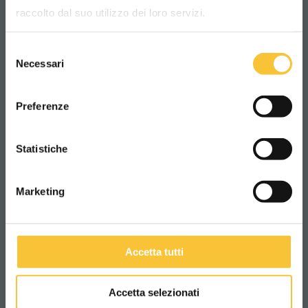
lingua per una migliore esperienza di
Más información
raccolto dal suo utilizzo dei loro servizi.
navigazione
Selezione
WORLDWIDE
Necessari
del
consenso
EcoMode
ITALIANO
Selección del modo ecomode
Preferenze
Más información
CONTINUA
Statistiche
Marketing
SilentMode
Tecnología de reducción del ruido
Más información
Accetta tutti
Accetta selezionati