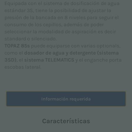
Equipada con el sistema de dosificación de agua
elaborada de conformidad con el Reglamento de la
estándar 3S, tiene la posibilidad de ajustar la
UE 2016/679 (GDPR).
presión de la bancada en 8 niveles para seguir el
Acepto *
consumo de los cepillos, además de poder
seleccionar la modalidad de aspiración es decir
standard o silenciado.
TOPAZ 85s
puede equiparse con varias optionals,
Doy mi consentimiento para el procesamiento de
datos personales para los fines de marketing
como el
dosador de agua y detergente (sistema
indicados en la
Política de privacidad
para recibir
3SD)
, el
sistema TELEMATICS
y el enganche porta
publicidad y/o material promocional relacionado
escobas lateral.
con los productos de Floorpul nv
Acepto
Información requerida
Este sitio está protegido por reCAPTCHA y se aplican
la
Política de privacidad
y los
Términos de servicio
de Google.
Características