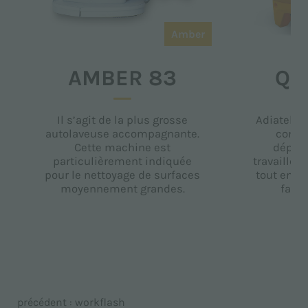
Amber
AMBER 83
QU
Il s’agit de la plus grosse
Adiatek p
autolaveuse accompagnante.
compa
Cette machine est
déplac
particulièrement indiquée
travailler 
pour le nettoyage de surfaces
tout en ét
moyennement grandes.
facil
a
précédent :
workflash