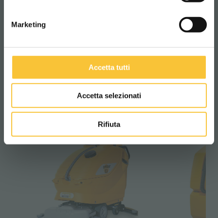
sécurité maximale est indispensable.
Marketing
–
Emergency Stop
, une sécurité toujours à
portée de main.
Accetta tutti
AUTOLAVEUSE
Accetta selezionati
Rifiuta