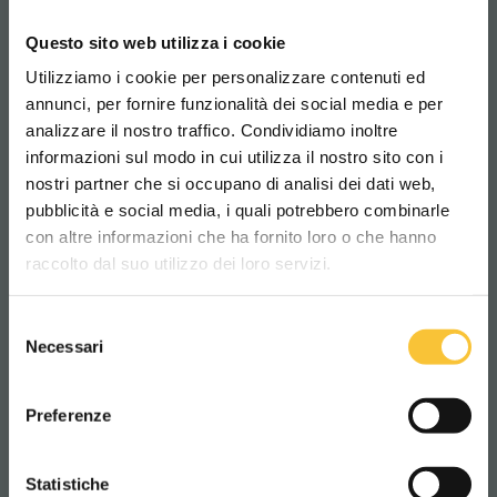
Le système interrompt instantanément
toutes les fonctions de la machine dès que
Questo sito web utilizza i cookie
le bouton est pressé. Le redémarrage ne se
Utilizziamo i cookie per personalizzare contenuti ed
fait qu’avec une réinitialisation manuelle.
annunci, per fornire funzionalità dei social media e per
analizzare il nostro traffico. Condividiamo inoltre
informazioni sul modo in cui utilizza il nostro sito con i
Que garantit-il ?
nostri partner che si occupano di analisi dei dati web,
pubblicità e social media, i quali potrebbero combinarle
Arrêt immédiat
: réaction ultra-rapide en
Scegli il paese in cui ti trovi e la tua
con altre informazioni che ha fornito loro o che hanno
lingua per una migliore esperienza di
cas de danger
raccolto dal suo utilizzo dei loro servizi.
navigazione
Contrôle total
: l’opérateur peut intervenir
à tout moment
Selezione
WORLDWIDE
Necessari
del
Conformité aux normes
: répond aux
consenso
exigences de sécurité des machines
ITALIANO
Preferenze
industrielles
CONTINUA
Statistiche
Idéal pour tous les environnements où la