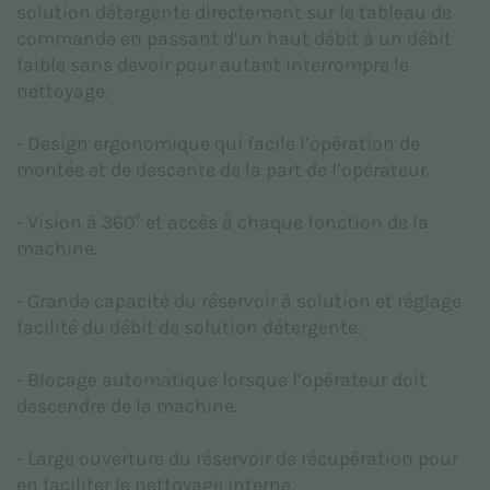
solution détergente directement sur le tableau de
confidentialité
fournie conformément au Règlement
commande en passant d’un haut débit à un débit
UE 2016/679 (RGPD).
faible sans devoir pour autant interrompre le
J’accepte *
nettoyage.
- Design ergonomique qui facile l’opération de
montée et de descente de la part de l’opérateur.
Je consens au traitement de mes données à
caractère personnel aux fins marketing indiquées
dans la
Politique de confidentialité
afin de recevoir
- Vision à 360° et accès à chaque fonction de la
du matériel publicitaire et/ou promotionnel relatif
machine.
aux produits d’Adiatek S.r.l.
- Grande capacité du réservoir à solution et réglage
J’accepte
facilité du débit de solution détergente.
- Blocage automatique lorsque l’opérateur doit
Ce site est protégé par reCAPTCHA. Les
Règles de
descendre de la machine.
confidentialité
et
Conditions d'utilisation
de Google
s'appliquent.
- Large ouverture du réservoir de récupération pour
en faciliter le nettoyage interne.