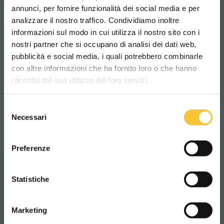
annunci, per fornire funzionalità dei social media e per
analizzare il nostro traffico. Condividiamo inoltre
informazioni sul modo in cui utilizza il nostro sito con i
Niveaux sonores Modalité Standard
nostri partner che si occupano di analisi dei dati web,
74.3 dB (A)
pubblicità e social media, i quali potrebbero combinarle
Scegli il paese in cui ti trovi e la tua
con altre informazioni che ha fornito loro o che hanno
lingua per una migliore esperienza di
raccolto dal suo utilizzo dei loro servizi.
navigazione
Niveaux sonores Modalité “Silence”
Selezione
63.9 dB (A)
WORLDWIDE
Necessari
del
consenso
ITALIANO
Preferenze
CONTINUA
Statistiche
Vidéo
Marketing