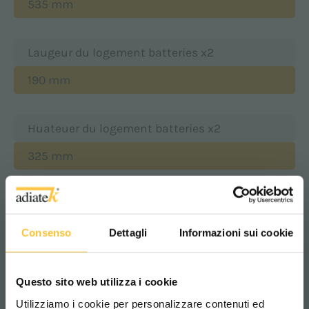
535 mm
Laugeur du logement batteries x2
190 mm
Huateuer du logement batteries x2
325 mm
Classe
|
Consenso
Dettagli
Informazioni sui cookie
Degré de protection
Questo sito web utilizza i cookie
Utilizziamo i cookie per personalizzare contenuti ed
IP 23