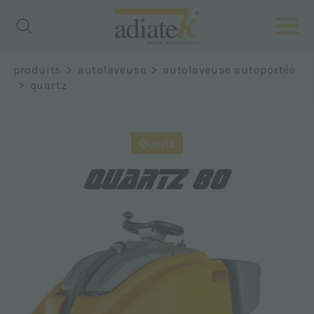
Richiedi
produits
>
autolaveuse
>
autolaveuse autoportée
informazioni
>
quartz
Prénom *
Quartz
QUARTZ 80
Nom *