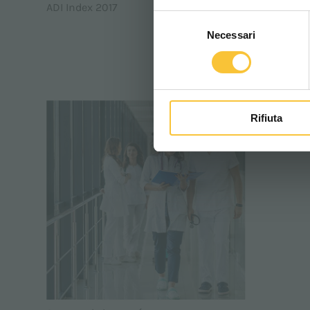
ADI Index 2017
Selezione
Necessari
del
consenso
LE MONDE ADIATE
Rifiuta