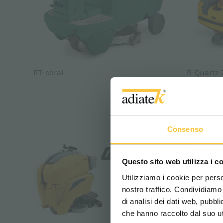
RT-coral
R-Quartz 
SOCIÉTÉ, 
Consenso
Questo sito web utilizza i c
Utilizziamo i cookie per perso
nostro traffico. Condividiamo 
di analisi dei dati web, pubbl
che hanno raccolto dal suo uti