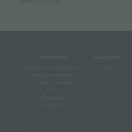
Secteur de la santé
autolaveuse
Balayeuses
Autolaveuse accompagnante
Aries
Autolaveuse autoportée
Conduite autonome
RT-Line
Configurateur
Telematics