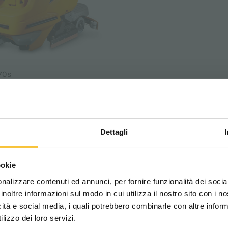
70s
ADIATEK, ACTUALITÉS: AUTOLAVEUSE AVEC DE
Dettagli
Scegli il paese in cui ti tr
ookie
una migliore esperien
nalizzare contenuti ed annunci, per fornire funzionalità dei socia
inoltre informazioni sul modo in cui utilizza il nostro sito con i 
icità e social media, i quali potrebbero combinarle con altre inform
WORLDWIDE
lizzo dei loro servizi.