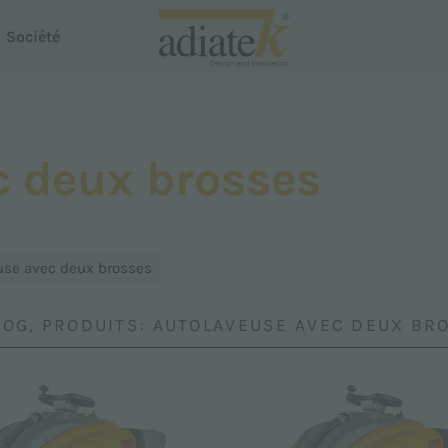
Société
Aspirateurs
c deux brosses
Aspirateurs Breeze
Aspirateur de liquides et de poussières Notus
 Dispenser
Nettoyeur de tapis Auster
use avec deux brosses
Proline
Smartline
LOG, PRODUITS: AUTOLAVEUSE AVEC DEUX BR