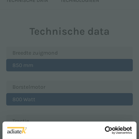
TECHNISCHE DATA
TECHNOLOGIEËN
Technische data
Breedte zuigmond
850 mm
Borstelmotor
800 Watt
Tractie
automatisch