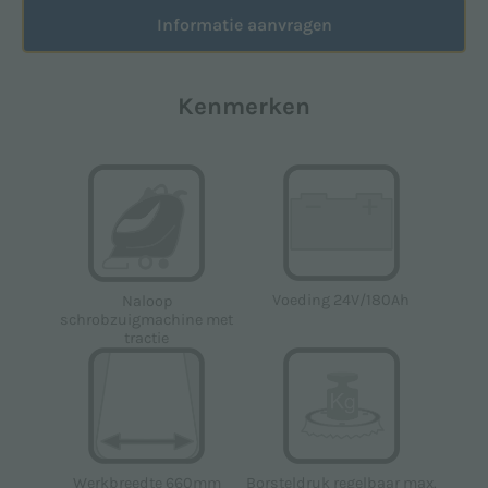
opgesteld in overeenstemming met EU-verordening
Informatie aanvragen
2016/679 (AVG).
Ik ben akkoord *
Kenmerken
Ik ga akkoord met de verwerking van persoonlijke
gegevens voor de marketingdoeleinden die worden
vermeld in het
Privacybeleid
om reclame- en/of
promotiemateriaal te ontvangen met betrekking tot
de producten van Floorpul nv
Ik ben akkoord
Voeding 24V/180Ah
Naloop
schrobzuigmachine met
tractie
Deze site wordt beschermd door reCAPTCHA en het
Privacybeleid
en de
Servicevoorwaarden
van Google
zijn van toepassing.
Werkbreedte 660mm
Borsteldruk regelbaar max.