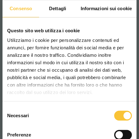
Consenso
Dettagli
Informazioni sui cookie
Max. stijgingshoek
10%
Questo sito web utilizza i cookie
Utilizziamo i cookie per personalizzare contenuti ed
annunci, per fornire funzionalità dei social media e per
Zuigmotor
analizzare il nostro traffico. Condividiamo inoltre
400 Watt
informazioni sul modo in cui utilizza il nostro sito con i
nostri partner che si occupano di analisi dei dati web,
pubblicità e social media, i quali potrebbero combinarle
Scegli il paese in cui ti trovi e la tua
Onderdruk
con altre informazioni che ha fornito loro o che hanno
lingua per una migliore esperienza di
raccolto dal suo utilizzo dei loro servizi.
navigazione
120 mbar
Selezione
WORLDWIDE
Necessari
del
Machinelengte:
consenso
ITALIANO
1360 mm
Preferenze