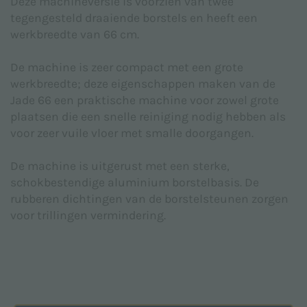
Deze machineversie is voorzien van twee
Onderwerp *
tegengesteld draaiende borstels en heeft een
werkbreedte van 66 cm.
De machine is zeer compact met een grote
werkbreedte; deze eigenschappen maken van de
Jade 66 een praktische machine voor zowel grote
Bericht *
plaatsen die een snelle reiniging nodig hebben als
voor zeer vuile vloer met smalle doorgangen.
De machine is uitgerust met een sterke,
schokbestendige aluminium borstelbasis. De
rubberen dichtingen van de borstelsteunen zorgen
voor trillingen vermindering.
Ik verklaar dat ik het
Privacybeleid
heb gelezen dat is