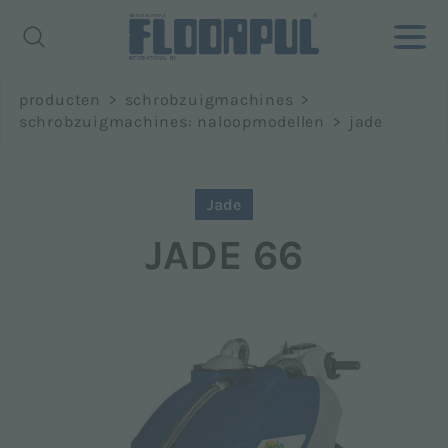
Richiedi
producten
>
schrobzuigmachines
>
informazioni
schrobzuigmachines: naloopmodellen
>
jade
Naam *
Jade
JADE 66
Achternaam *