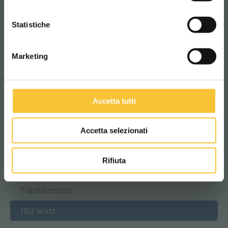
CONTINUA
Breedte van de machine
Statistiche
720 mm
Marketing
Hoogte van de machine
1103 mm
Accetta tutti
Accetta selezionati
Gewicht machine z.batterij
111 kg
Rifiuta
Tractiemotor
180 Watt