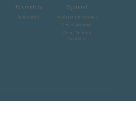
Telematics
Bijstand
Telematics
Assistentie verzoek
Download area
Video Floorpul
Academy
Delen