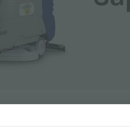
2
5200 m
/h
Theoretisch rendement: