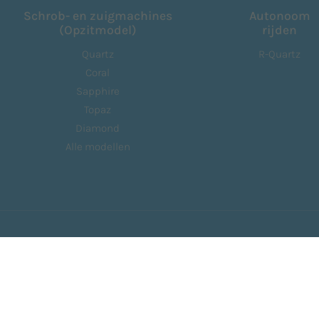
Schrob- en zuigmachines
Autonoom
(Opzitmodel)
rijden
Quartz
R-Quartz
Coral
Sapphire
Topaz
Diamond
Alle modellen
zijn
Contacten