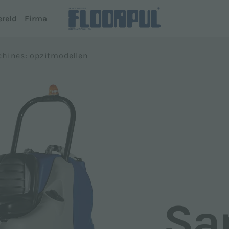
ereld
Firma
hines: opzitmodellen
rob- en zuigmachines (Opzitmodel)
Autonoom rijde
rtz
R-Quartz
al
ng System
Telematics
phire
ing System Dispenser
Telematics
az
amond
e modellen
Sa