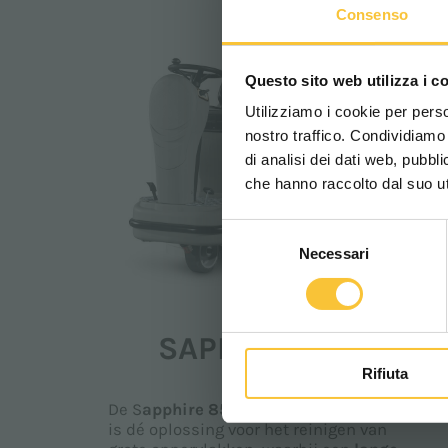
Consenso
Questo sito web utilizza i c
Utilizziamo i cookie per perso
nostro traffico. Condividiamo 
di analisi dei dati web, pubbl
che hanno raccolto dal suo uti
Selezione
Necessari
del
consenso
Sapphire
SAPPHIRE 85
Rifiuta
De S
apphire 85 schrobzuigmachine
is dé oplossing voor het reinigen van