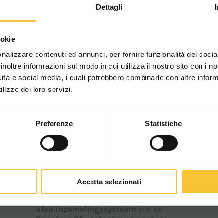
Dettagli
Scegli il paese in cui ti tr
ookie
una migliore esperien
nalizzare contenuti ed annunci, per fornire funzionalità dei socia
inoltre informazioni sul modo in cui utilizza il nostro sito con i 
icità e social media, i quali potrebbero combinarle con altre inform
WORLDWIDE
lizzo dei loro servizi.
Preferenze
Statistiche
CONTINUA
Sapphire
SAPPHIRE 85 S
Accetta selezionati
Met de
kracht
en het
geavanceerd
afvalinzamelingssysteem
van de