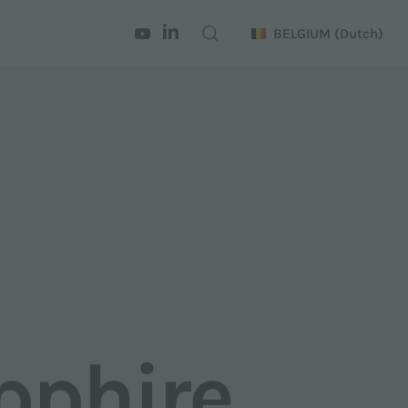
BELGIUM
(Dutch)
n
pphire