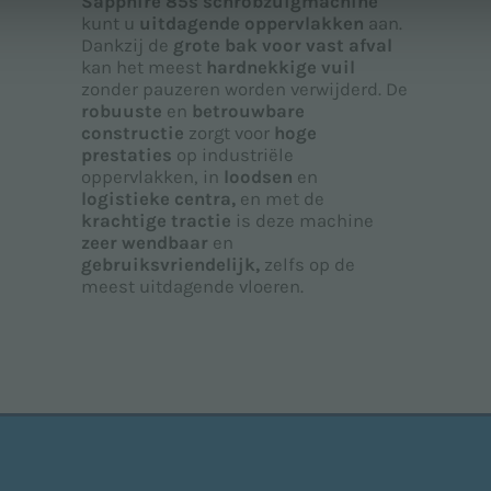
Sapphire 85s schrobzuigmachine
kunt u
uitdagende oppervlakken
aan.
Dankzij de
grote bak voor vast afval
kan het meest
hardnekkige vuil
zonder pauzeren worden verwijderd. De
robuuste
en
betrouwbare
constructie
zorgt voor
hoge
prestaties
op industriële
oppervlakken, in
loodsen
en
logistieke centra,
en met de
krachtige tractie
is deze machine
zeer wendbaar
en
gebruiksvriendelijk,
zelfs op de
meest uitdagende vloeren.