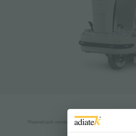
2
5200 m
/h
Theoretisch rendement: