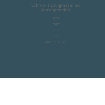
Schrob- en zuigmachines
(Naloopmodel)
Onyx
Ruby
Jade
Opal
Alle modellen
Wie we zijn
Floorpul.com
Hoofdkantoor en maga