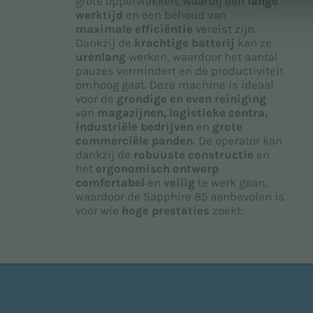
grote oppervlakken, waarbij een
lange
werktijd
en een behoud van
maximale efficiëntie
vereist zijn.
Dankzij de
krachtige batterij
kan ze
urenlang
werken, waardoor het aantal
pauzes vermindert en de productiviteit
omhoog gaat. Deze machine is ideaal
voor de
grondige en even reiniging
van
magazijnen, logistieke centra,
industriële bedrijven
en
grote
commerciële panden.
De operator kan
dankzij de
robuuste constructie
en
het
ergonomisch ontwerp
comfortabel
en
veilig
te werk gaan,
waardoor de Sapphire 85 aanbevolen is
voor wie
hoge prestaties
zoekt.