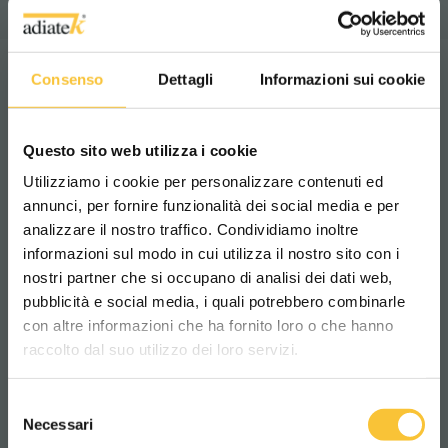
Consenso
Dettagli
Informazioni sui cookie
2
6750 m
/h
Theoretisch rendement:
Questo sito web utilizza i cookie
Utilizziamo i cookie per personalizzare contenuti ed
annunci, per fornire funzionalità dei social media e per
analizzare il nostro traffico. Condividiamo inoltre
informazioni sul modo in cui utilizza il nostro sito con i
nostri partner che si occupano di analisi dei dati web,
pubblicità e social media, i quali potrebbero combinarle
Scegli il paese in cui ti trovi e la tua
con altre informazioni che ha fornito loro o che hanno
lingua per una migliore esperienza di
raccolto dal suo utilizzo dei loro servizi.
navigazione
Selezione
WORLDWIDE
Necessari
del