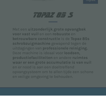
TOPAZ 85 S
Met een
uitzonderlijk grote opvangbak
voor vast vuil
en een
robuuste
en
betrouwbare constructie
is de
Topaz 85s
schrobzuigmachine
gewapend tegen de
uitdagingen van
professionele reiniging.
Deze machine is ideaal voor
loodsen,
productiefaciliteiten
en andere
ruimtes
waar er een grote accumulatie is van vuil
en er nood is aan een doeltreffend
opvangsysteem om te allen tijde een schone
en veilige omgeving te behouden.