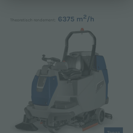
2
6375 m
/h
Theoretisch rendement:
Topaz