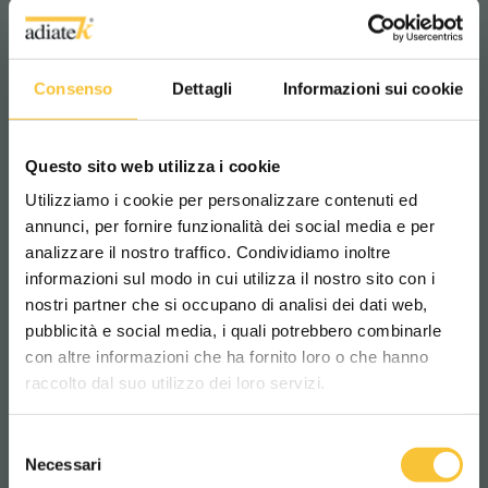
Ruby 48 BL
Consenso
Dettagli
Informazioni sui cookie
Questo sito web utilizza i cookie
Utilizziamo i cookie per personalizzare contenuti ed
annunci, per fornire funzionalità dei social media e per
analizzare il nostro traffico. Condividiamo inoltre
informazioni sul modo in cui utilizza il nostro sito con i
nostri partner che si occupano di analisi dei dati web,
pubblicità e social media, i quali potrebbero combinarle
Scegli il paese in cui ti trovi e la tua
con altre informazioni che ha fornito loro o che hanno
lingua per una migliore esperienza di
raccolto dal suo utilizzo dei loro servizi.
navigazione
Selezione
WORLDWIDE
Necessari
del