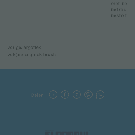
met behou
betrouwba
beste tra
vorige:
ergoflex
volgende:
quick brush
Delen