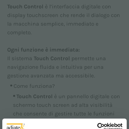
Touch Control
è l’interfaccia digitale con
display touchscreen che rende il dialogo con
la macchina semplice, immediato e
completo.
Ogni funzione è immediata:
Il sistema
Touch Control
permette una
navigazione fluida e intuitiva per una
gestione avanzata ma accessibile.
Come funziona?
Touch Control
è un pannello digitale con
schermo touch screen ad alta visibilità
che consente di gestire tutte le funzioni
della macchina. L’interfaccia guida