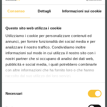
l’operatore con icone intuitive, menu
chiari e impostazioni personalizzabili.
Consenso
Dettagli
Informazioni sui cookie
Cosa ottieni?
Questo sito web utilizza i cookie
Controllo avanzato:
gestione completa
Utilizziamo i cookie per personalizzare contenuti ed
di ogni funzione con un solo tocco.
annunci, per fornire funzionalità dei social media e per
Interfaccia intuitiva:
navigazione user-
analizzare il nostro traffico. Condividiamo inoltre
friendly, anche per operatori meno esperti.
informazioni sul modo in cui utilizza il nostro sito con i
nostri partner che si occupano di analisi dei dati web,
Maggiore efficienza:
accesso rapido alle
pubblicità e social media, i quali potrebbero combinarle
Scegli il paese in cui ti trovi e la tua
impostazioni per adattarsi a ogni
con altre informazioni che ha fornito loro o che hanno
lingua per una migliore esperienza di
situazione.
raccolto dal suo utilizzo dei loro servizi.
navigazione
Esperienza utente evoluta:
design
Selezione
moderno e reattivo per ambienti
WORLDWIDE
Necessari
del
professionali.
consenso
ITALIANO