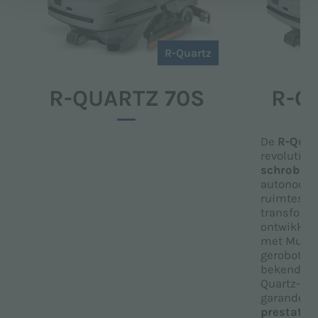
R-Quartz
R-QUARTZ 70S
R-Q
De
R-Quar
revolution
schrobzu
autonoom 
ruimtes gr
transforme
ontwikkel
met Murat
gerobotise
bekende e
Quartz-lijn
garandeer
prestaties