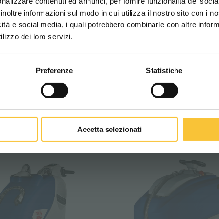
nalizzare contenuti ed annunci, per fornire funzionalità dei socia
inoltre informazioni sul modo in cui utilizza il nostro sito con i 
icità e social media, i quali potrebbero combinarle con altre inform
WORLDWIDE
lizzo dei loro servizi.
Preferenze
Statistiche
CONTINUA
Accetta selezionati
Bh 3SD
Ruby 48 Bh 3SD Li