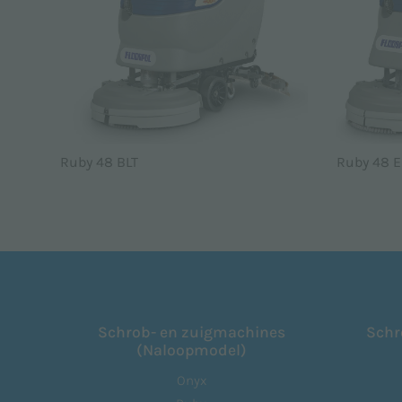
Ruby 48 BLT
Ruby 48 E
Schrob- en zuigmachines
Schr
(Naloopmodel)
Onyx