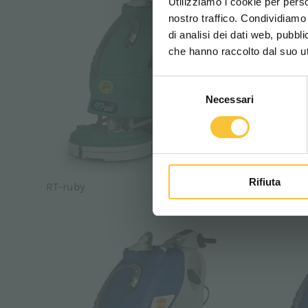
Utilizziamo i cookie per perso
nostro traffico. Condividiamo 
di analisi dei dati web, pubbl
che hanno raccolto dal suo uti
Selezione
Necessari
del
consenso
Rifiuta
RT-ruby
Ruby 48 