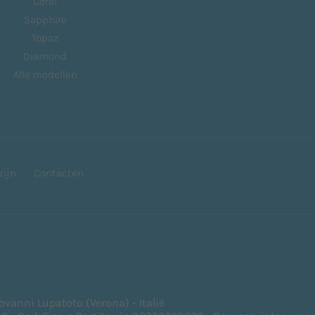
Coral
Sapphire
Topaz
Diamond
Alle modellen
zijn
Contacten
iovanni Lupatoto (Verona) - Italië