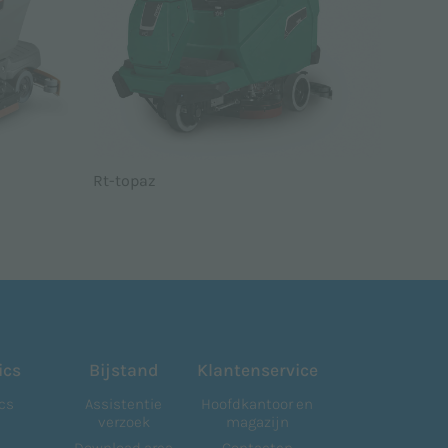
Rt-topaz
ics
Bijstand
Klantenservice
cs
Assistentie
Hoofdkantoor en
verzoek
magazijn
Download area
Contacten