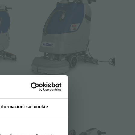
Ruby
Informazioni sui cookie
GMACHINES
ovi e la tua lingua per
za di navigazione