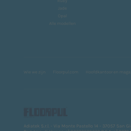
Ruby
Jade
Opal
Alle modellen
Wie we zijn
Floorpul.com
Hoofdkantoor en maga
Adiatek S.r.l. - Via Monte Pastello 14 - 37057 San G