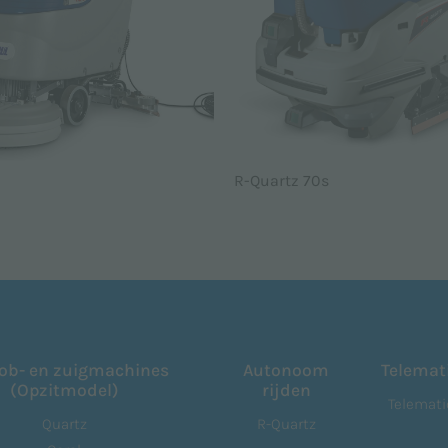
R-Quartz 70s
ob- en zuigmachines
Autonoom
Telemat
(Opzitmodel)
rijden
Telemati
Quartz
R-Quartz