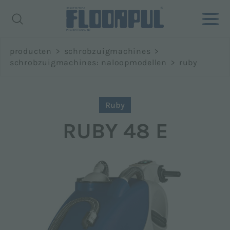
Richiedi
producten
>
schrobzuigmachines
>
informazioni
schrobzuigmachines: naloopmodellen
>
ruby
Naam *
Ruby
RUBY 48 E
Achternaam *