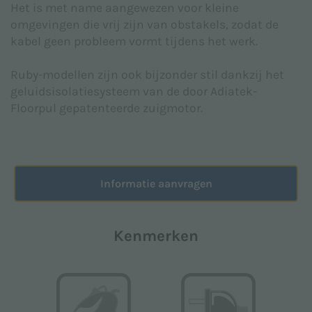
Het is met name aangewezen voor kleine
opgesteld in overeenstemming met EU-verordening
omgevingen die vrij zijn van obstakels, zodat de
2016/679 (AVG).
kabel geen probleem vormt tijdens het werk.
Ik ben akkoord *
Ruby-modellen zijn ook bijzonder stil dankzij het
geluidsisolatiesysteem van de door Adiatek-
Floorpul gepatenteerde zuigmotor.
Ik ga akkoord met de verwerking van persoonlijke
gegevens voor de marketingdoeleinden die worden
vermeld in het
Privacybeleid
om reclame- en/of
promotiemateriaal te ontvangen met betrekking tot
de producten van Floorpul nv
Informatie aanvragen
Ik ben akkoord
Kenmerken
Deze site wordt beschermd door reCAPTCHA en het
Privacybeleid
en de
Servicevoorwaarden
van Google
zijn van toepassing.