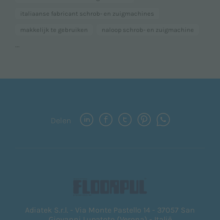
italiaanse fabricant schrob- en zuigmachines
makkelijk te gebruiken
naloop schrob- en zuigmachine
...
Delen
Adiatek S.r.l. - Via Monte Pastello 14 - 37057 San
Giovanni Lupatoto (Verona) - Italië