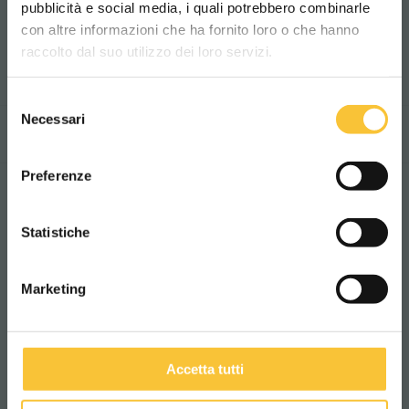
Productgegevensblad
pubblicità e social media, i quali potrebbero combinarle
Scegli il paese in cui ti trovi e la tua
con altre informazioni che ha fornito loro o che hanno
lingua per una migliore esperienza di
raccolto dal suo utilizzo dei loro servizi.
navigazione
Selezione
WORLDWIDE
Necessari
del
TECHNISCHE DATA
TECHNOLOGIEËN
consenso
ITALIANO
Preferenze
Technische data
CONTINUA
Statistiche
Breedte zuigmond
Marketing
770 mm
Accetta tutti
Borstelmotor