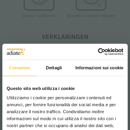
Borstel 1x485 mm
Borstels snelheid 180rpm
VERKLARINGEN
+
+
+
+
CE
RoHS
CAM
Consenso
Dettagli
Informazioni sui cookie
REACH
Questo sito web utilizza i cookie
Downloaden
Utilizziamo i cookie per personalizzare contenuti ed
annunci, per fornire funzionalità dei social media e per
analizzare il nostro traffico. Condividiamo inoltre
informazioni sul modo in cui utilizza il nostro sito con i
nostri partner che si occupano di analisi dei dati web,