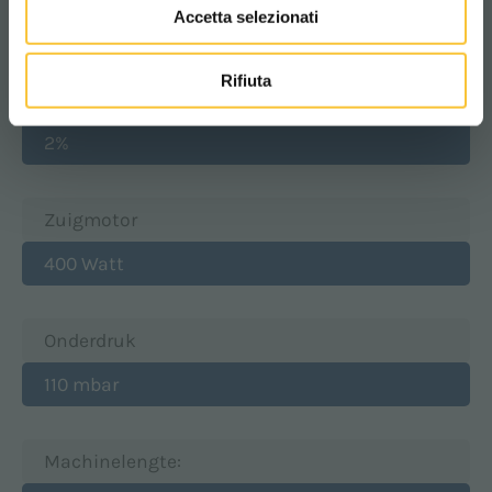
Accetta selezionati
750 Watt
Rifiuta
Max. stijgingshoek
2%
Zuigmotor
400 Watt
Onderdruk
110 mbar
Machinelengte: