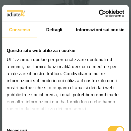
Onyx 35 B
Consenso
Dettagli
Informazioni sui cookie
Questo sito web utilizza i cookie
Utilizziamo i cookie per personalizzare contenuti ed
annunci, per fornire funzionalità dei social media e per
analizzare il nostro traffico. Condividiamo inoltre
informazioni sul modo in cui utilizza il nostro sito con i
nostri partner che si occupano di analisi dei dati web,
pubblicità e social media, i quali potrebbero combinarle
Scegli il paese in cui ti trovi e la tua
con altre informazioni che ha fornito loro o che hanno
lingua per una migliore esperienza di
raccolto dal suo utilizzo dei loro servizi.
navigazione
Selezione
WORLDWIDE
Necessari