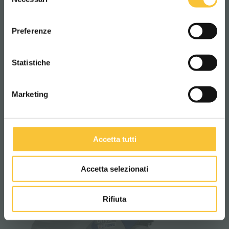
del
consenso
ITALIANO
Preferenze
CONTINUA
Onyx 35 E
Statistiche
Marketing
Accetta tutti
Accetta selezionati
Rifiuta