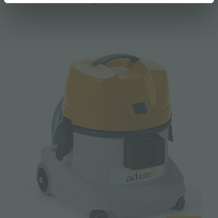
allows to dry dirt, water or slime.