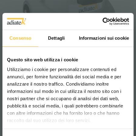
Consenso
Dettagli
Informazioni sui cookie
Proline
KV15
Questo sito web utilizza i cookie
Utilizziamo i cookie per personalizzare contenuti ed
annunci, per fornire funzionalità dei social media e per
Professional Dry Vacuum Cleaner: it is
available with polypropylene 15 liters tank.
analizzare il nostro traffico. Condividiamo inoltre
informazioni sul modo in cui utilizza il nostro sito con i
nostri partner che si occupano di analisi dei dati web,
pubblicità e social media, i quali potrebbero combinarle
Scegli il paese in cui ti trovi e la tua
con altre informazioni che ha fornito loro o che hanno
lingua per una migliore esperienza di
raccolto dal suo utilizzo dei loro servizi.
navigazione