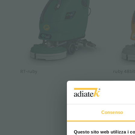
RT-ruby
ruby 48bl
COMPANY, ADI
Consenso
Questo sito web utilizza i c