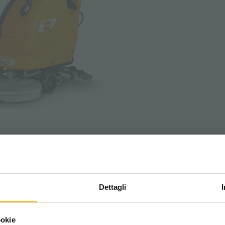
t
ATEK: FLOOR WASHING MACHINE FOR MECHAN
Dettagli
Scegli il paese in cui ti tr
ookie
una migliore esperien