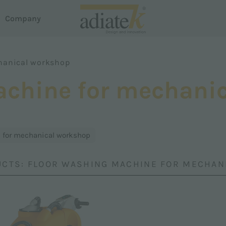
Company
hanical workshop
acuum cleaners
achine for mechani
house
reeze vacuum cleaners
otus Liquid and Dust Extractor
em Dispense
uster carpet cleaner
 for mechanical workshop
roline
martline
UCTS: FLOOR WASHING MACHINE FOR MECHA