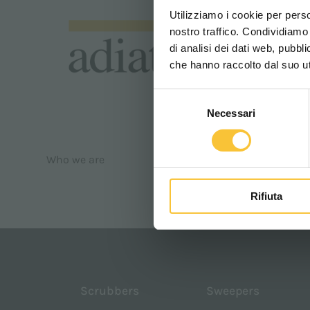
Utilizziamo i cookie per perso
nostro traffico. Condividiamo 
di analisi dei dati web, pubbl
che hanno raccolto dal suo uti
Selezione
Necessari
del
consenso
Who we are
Rifiuta
Scrubbers
Sweepers