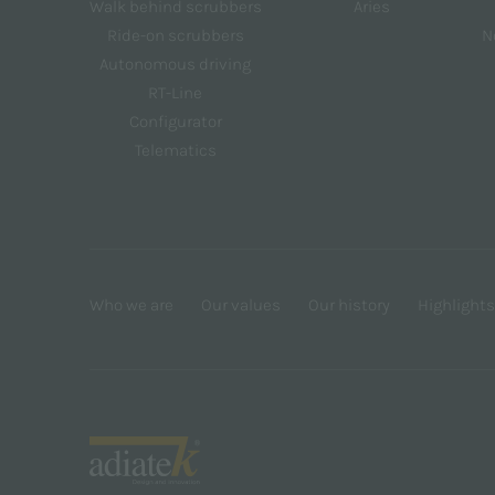
Walk behind scrubbers
Aries
Ride-on scrubbers
N
Autonomous driving
RT-Line
Configurator
Telematics
Who we are
Our values
Our history
Highlights