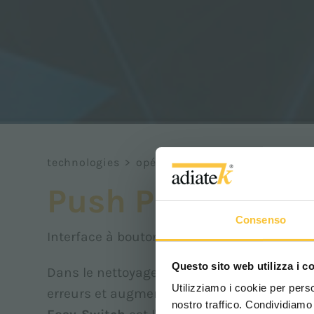
technologies
>
opérateur
>
push panel
Push Panel
Consenso
Interface à boutons
Questo sito web utilizza i c
Dans le nettoyage professionnel, la simplici
Utilizziamo i cookie per perso
erreurs et augmenter la productivité.
nostro traffico. Condividiamo 