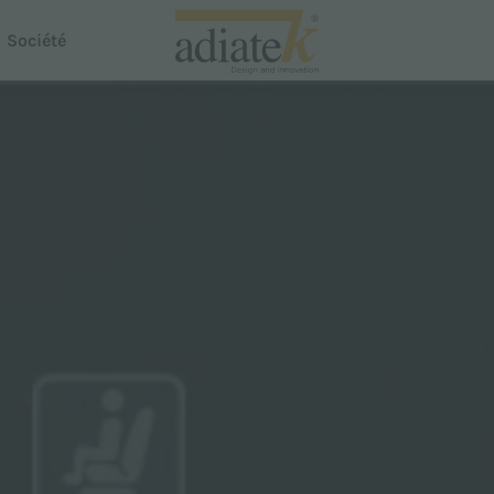
Société
Aspirateurs
Aspirateurs Breeze
Aspirateur de liquides et de poussières Notus
 Dispenser
Nettoyeur de tapis Auster
Proline
Smartline