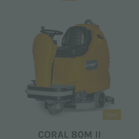
Coral
CORAL 80M II