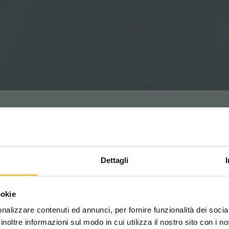
Dettagli
Scegli il paese in cui ti tr
ookie
una migliore esperien
té d'utilisation est indispensable pour réduire les
nalizzare contenuti ed annunci, per fornire funzionalità dei socia
inoltre informazioni sul modo in cui utilizza il nostro sito con i 