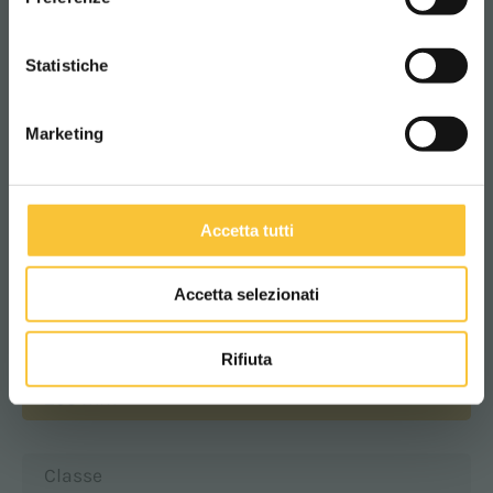
74 kg
CONTINUA
Statistiche
Longueur du logement batteries
Marketing
350 mm
Accetta tutti
Laugeur du logement batteries
342 mm
Accetta selezionati
Huateuer du logement batteries
Rifiuta
295 mm
Classe