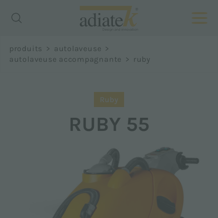
Richiedi
produits
>
autolaveuse
>
informazioni
autolaveuse accompagnante
>
ruby
Prénom *
Ruby
RUBY 55
Nom *