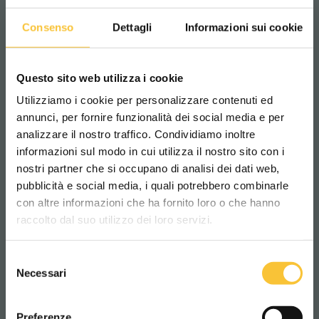
Consenso
Dettagli
Informazioni sui cookie
120 mbar
Longueur machine
Questo sito web utilizza i cookie
Utilizziamo i cookie per personalizzare contenuti ed
1140 mm
annunci, per fornire funzionalità dei social media e per
analizzare il nostro traffico. Condividiamo inoltre
informazioni sul modo in cui utilizza il nostro sito con i
Largeur machine
nostri partner che si occupano di analisi dei dati web,
586 mm
pubblicità e social media, i quali potrebbero combinarle
Scegli il paese in cui ti trovi e la tua
con altre informazioni che ha fornito loro o che hanno
lingua per una migliore esperienza di
raccolto dal suo utilizzo dei loro servizi.
navigazione
Hauteur machine
Selezione
1053 mm
WORLDWIDE
Necessari
del
consenso
ITALIANO
Poids de la machine
Preferenze