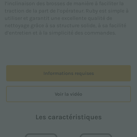
l’inclinaison des brosses de manière à faciliter la
confidentialité
fournie conformément au Règlement
traction de la part de l’opérateur. Ruby est simple à
UE 2016/679 (RGPD).
utiliser et garantit une excellente qualité de
J’accepte *
nettoyage grâce à sa structure solide, à sa facilité
d’entretien et à la simplicité des commandes.
Je consens au traitement de mes données à
caractère personnel aux fins marketing indiquées
dans la
Politique de confidentialité
afin de recevoir
du matériel publicitaire et/ou promotionnel relatif
Informations requises
aux produits d’Adiatek S.r.l.
J’accepte
Voir la vidéo
Ce site est protégé par reCAPTCHA. Les
Règles de
confidentialité
et
Conditions d'utilisation
de Google
Les caractéristiques
s'appliquent.