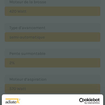
Moteur de la brosse
420 Watt
Type d’avancement
semi-automatique
Pente surmontable
2%
Moteur d’aspiration
570 Watt
Dépression à l'aspiration