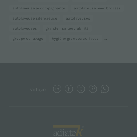
autolaveuse accompagnante
autolaveuse avec brosses
autolaveuse silencieuse
autolaveuses
autolaveuses
grande manœuvrabilité
...
groupe de lavage
hygiène grandes surfaces
Partager